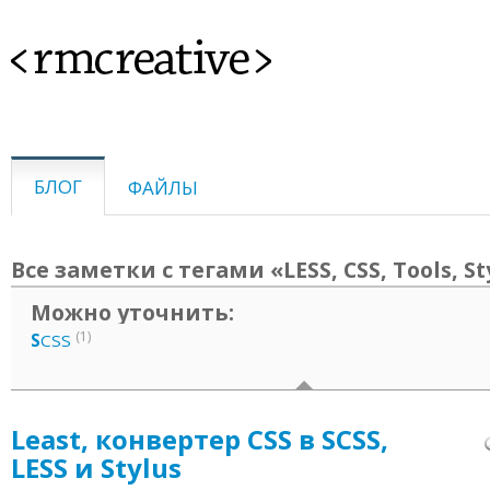
<rmcreative>
БЛОГ
ФАЙЛЫ
Все заметки с тегами «LESS, CSS, Tools, St
Можно уточнить:
(1)
S
CSS
Least, конвертер CSS в SCSS,
LESS и Stylus