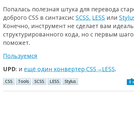
Попалась полезная штука для перевода стар
доброго CSS в синтаксис
SCSS
,
LESS
или
Stylu
Конечно, инструмент не сделает вам идеал
структурированного кода, но с первым шаг
поможет.
Пользуемся
UPD
: и
ещё один конвертер CSS→LESS
.
CSS
Tools
SCSS
LESS
Stylus
8 