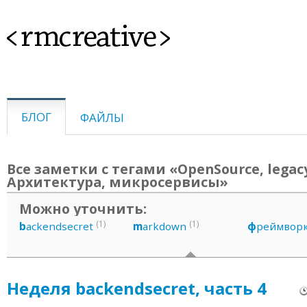
<rmcreative>
БЛОГ
ФАЙЛЫ
Все заметки с тегами «OpenSource, legac
Архитектура, микросервисы»
Можно уточнить:
(1)
(1)
b
ackendsecret
m
arkdown
ф
реймвор
Неделя backendsecret, часть 4