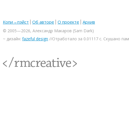
Копи→пэйст
Об авторе
О проекте
Архив
© 2005—2026, Александр Макаров (Sam Dark)
~ дизайн:
fazeful design
//Отработало за 0.01117 с. Скушано па
<rmcreative/>