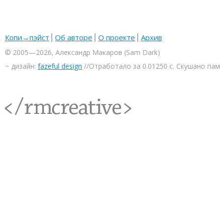
Копи→пэйст
Об авторе
О проекте
Архив
© 2005—2026, Александр Макаров (Sam Dark)
~ дизайн:
fazeful design
//Отработало за 0.01250 с. Скушано па
<rmcreative/>