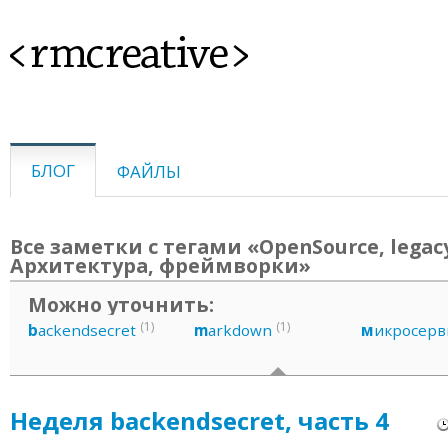
<rmcreative>
БЛОГ
ФАЙЛЫ
Все заметки с тегами «OpenSource, legac
Архитектура, фреймворки»
Можно уточнить:
(1)
(1)
b
ackendsecret
m
arkdown
м
икросерв
Неделя backendsecret, часть 4