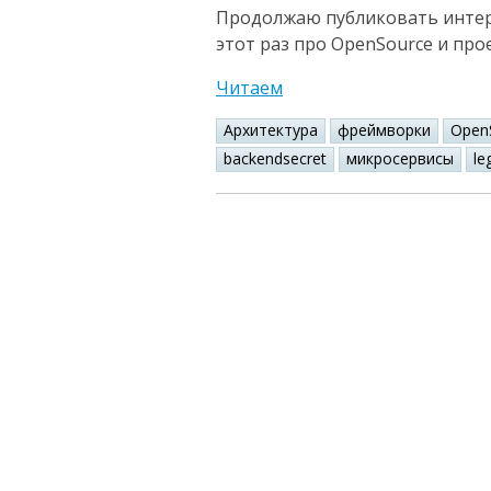
Продолжаю публиковать интере
этот раз про OpenSource и про
Читаем
Архитектура
фреймворки
Open
backendsecret
микросервисы
le