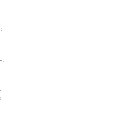
(5)
k
43)
5)
)