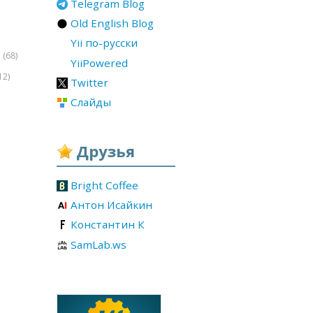
Telegram Blog
Old English Blog
Yii по-русски
(68)
r
YiiPowered
12)
Twitter
Слайды
Друзья
Bright Coffee
Антон Исайкин
Константин К
SamLab.ws