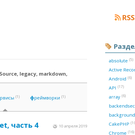
RSS
Разд
(5)
absolute
Active Rec
Source, legacy, markdown,
(6)
Android
(17)
API
(6)
array
(1)
(1)
ервисы
ф
реймворки
backendsec
backgroun
t, часть 4
(1
CakePHP
10 апреля 2019
(16)
Chrome