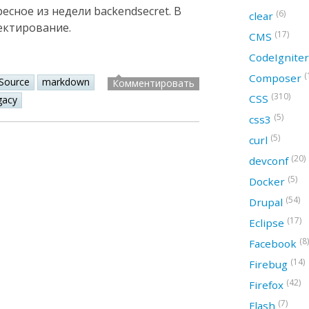
сное из недели backendsecret. В
(6)
clear
ектирование.
(17)
CMS
CodeIgnite
(
Composer
Source
markdown
Комментировать
(310)
CSS
gacy
(5)
css3
(5)
curl
(20)
devconf
(5)
Docker
(54)
Drupal
(17)
Eclipse
(8)
Facebook
(14)
Firebug
(42)
Firefox
(7)
Flash