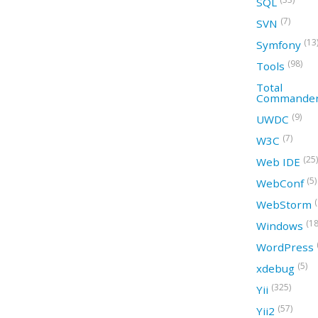
SQL
(7)
SVN
(13
Symfony
(98)
Tools
Total
Commande
(9)
UWDC
(7)
W3C
(25)
Web IDE
(5)
WebConf
WebStorm
(18
Windows
WordPress
(5)
xdebug
(325)
Yii
(57)
Yii2