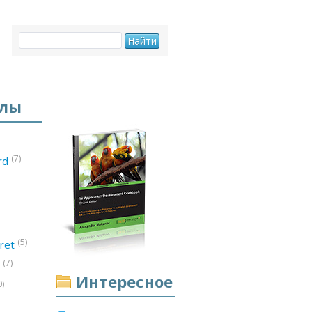
елы
(7)
ord
(5)
ret
(7)
d
Интересное
0)