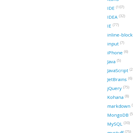
(107)
IDE
(32)
IDEA
(77)
IE
inline-bloc
(7)
input
(6)
iPhone
(5)
Java
(2
JavaScript
(6)
JetBrains
(75)
jQuery
(8)
Kohana
(
markdown
(5
MongoDB
(30)
MySQL
(75)
mystuff