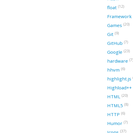
(12)
float
Framework
(20)
Games
(9)
Git
(7)
GitHub
(23)
Google
(7
hardware
(6)
hhvm
highlight.js
Highload++
(20)
HTML
(8)
HTML5
(6)
HTTP
(7)
Humor
(37)
Icons