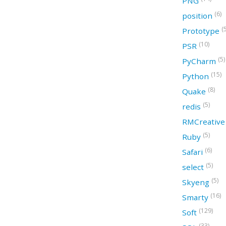
PNG
(6)
position
(
Prototype
(10)
PSR
(5)
PyCharm
(15)
Python
(8)
Quake
(5)
redis
RMCreativ
(5)
Ruby
(6)
Safari
(5)
select
(5)
Skyeng
(16)
Smarty
(129)
Soft
(33)