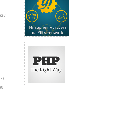
(26)
)
(7)
(8)