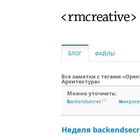
<rmcreative>
БЛОГ
ФАЙЛЫ
Все заметки с тегами «Open
Архитектура»
Можно уточнить:
(1)
b
ackendsecret
м
икрос
Неделя backendsecre