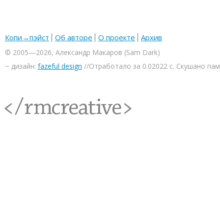
Копи→пэйст
Об авторе
О проекте
Архив
© 2005—2026, Александр Макаров (Sam Dark)
~ дизайн:
fazeful design
//Отработало за 0.02022 с. Скушано па
<rmcreative/>