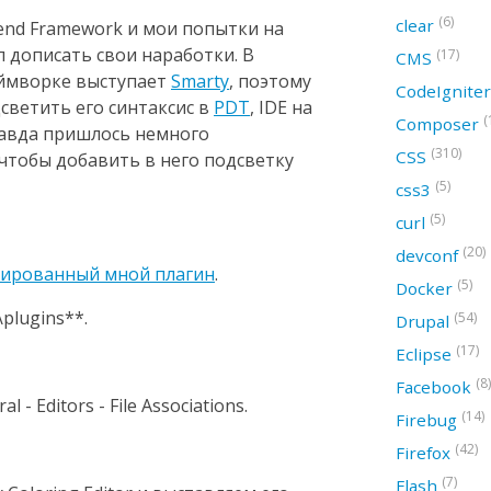
(6)
clear
end Framework и мои попытки на
л дописать свои наработки. В
(17)
CMS
еймворке выступает
Smarty
, поэтому
CodeIgnite
светить его синтаксис в
PDT
, IDE на
(
Composer
Правда пришлось немного
(310)
CSS
чтобы добавить в него подсветку
(5)
css3
(5)
curl
(20)
devconf
ированный мной плагин
.
(5)
Docker
plugins**.
(54)
Drupal
(17)
Eclipse
(8)
Facebook
 - Editors - File Associations.
(14)
Firebug
(42)
Firefox
(7)
Flash