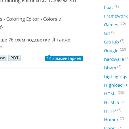
Coloring Editor и выставляем его
(12)
float
.
Framework
- Coloring Editor - Colors и
(20)
Games
у.
(9)
Git
ещё 76 схем подсветки. Я также
(7)
GitHub
i.
(23)
Google
pse
PDT
(7
14 комментариев
hardware
(6)
hhvm
highlight.js
Highload++
(20)
HTML
(8)
HTML5
(6)
HTTP
(7)
Humor
(37)
Icons