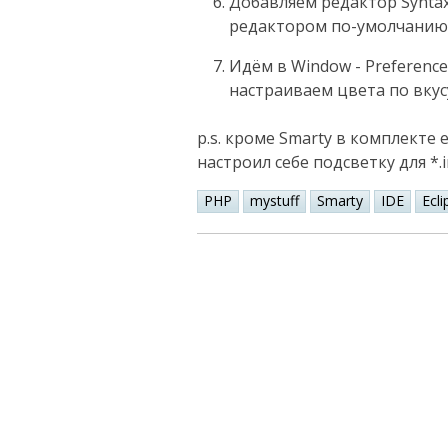
Добавляем редактор Syntax 
редактором по-умолчанию
Идём в Window - Preferences 
настраиваем цвета по вкус
p.s. кроме Smarty в комплекте 
настроил себе подсветку для *.in
PHP
mystuff
Smarty
IDE
Ecli