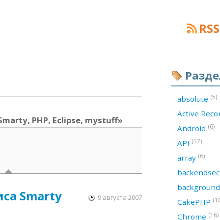
RSS
Разд
(5)
absolute
Active Rec
marty, PHP, Eclipse, mystuff»
(6)
Android
(17)
API
(6)
array
backendsec
backgroun
иса Smarty
9 августа 2007
(1
CakePHP
(16)
Chrome