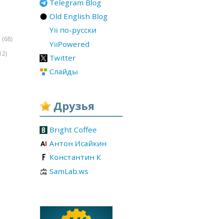
Telegram Blog
Old English Blog
Yii по-русски
(68)
r
YiiPowered
12)
Twitter
Слайды
Друзья
Bright Coffee
Антон Исайкин
Константин К
SamLab.ws