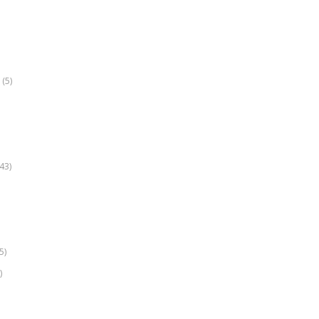
(5)
k
43)
5)
)