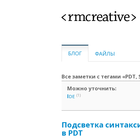
<rmcreative>
БЛОГ
ФАЙЛЫ
Все заметки с тегами «PDT, S
Можно уточнить:
(1)
I
DE
Подсветка синтакс
в PDT