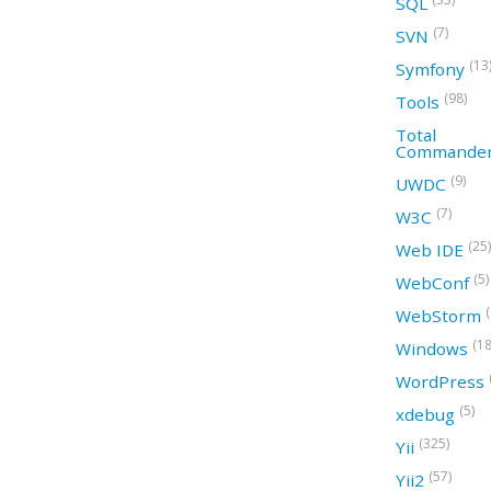
SQL
(7)
SVN
(13
Symfony
(98)
Tools
Total
Commande
(9)
UWDC
(7)
W3C
(25)
Web IDE
(5)
WebConf
WebStorm
(18
Windows
WordPress
(5)
xdebug
(325)
Yii
(57)
Yii2