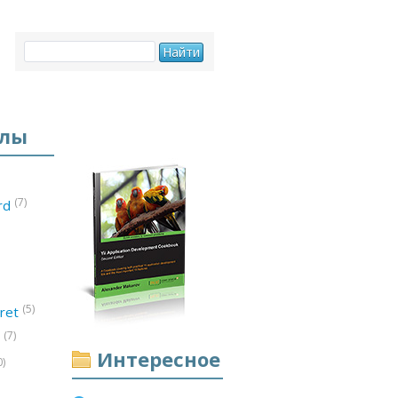
елы
(7)
ord
(5)
ret
(7)
d
Интересное
0)