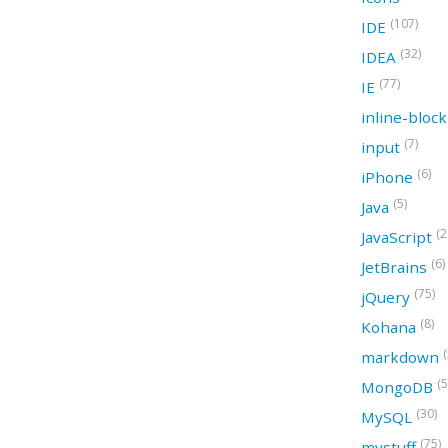
(107)
IDE
(32)
IDEA
(77)
IE
inline-bloc
(7)
input
(6)
iPhone
(5)
Java
(2
JavaScript
(6)
JetBrains
(75)
jQuery
(8)
Kohana
(
markdown
(5
MongoDB
(30)
MySQL
(75)
mystuff