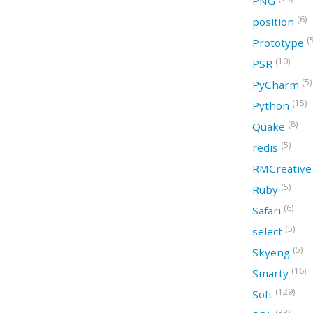
PNG
(6)
position
(
Prototype
(10)
PSR
(5)
PyCharm
(15)
Python
(8)
Quake
(5)
redis
RMCreativ
(5)
Ruby
(6)
Safari
(5)
select
(5)
Skyeng
(16)
Smarty
(129)
Soft
(33)