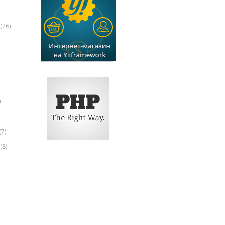
(26)
)
(7)
(8)