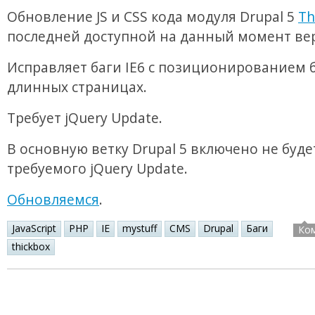
Обновление JS и CSS кода модуля Drupal 5
Th
последней доступной на данный момент ве
Исправляет баги IE6 с позиционированием б
длинных страницах.
Требует jQuery Update.
В основную ветку Drupal 5 включено не буде
требуемого jQuery Update.
Обновляемся
.
JavaScript
PHP
IE
mystuff
CMS
Drupal
Баги
Ко
thickbox