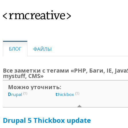
<rmcreative>
БЛОГ
ФАЙЛЫ
Все заметки с тегами «PHP, Баги, IE, JavaS
mystuff, CMS»
Можно уточнить:
(1)
(1)
D
rupal
t
hickbox
Drupal 5 Thickbox update