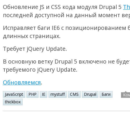
Обновление JS и CSS кода модуля Drupal 5
Th
последней доступной на данный момент ве
Исправляет баги IE6 с позиционированием б
длинных страницах.
Требует jQuery Update.
В основную ветку Drupal 5 включено не буде
требуемого jQuery Update.
Обновляемся
.
JavaScript
PHP
IE
mystuff
CMS
Drupal
Баги
Ко
thickbox