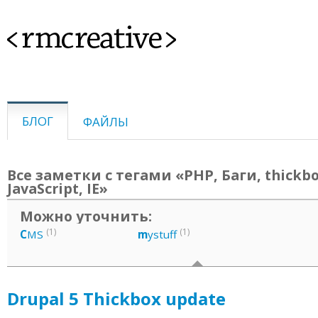
<rmcreative>
БЛОГ
ФАЙЛЫ
Все заметки с тегами «PHP, Баги, thickbo
JavaScript, IE»
Можно уточнить:
(1)
(1)
C
MS
m
ystuff
Drupal 5 Thickbox update