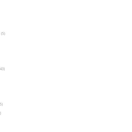
(5)
k
43)
5)
)