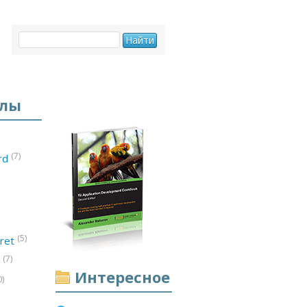
елы
(7)
ord
(5)
ret
(7)
d
Интересное
0)