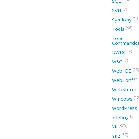
SQL
(7)
SVN
(13
Symfony
(98)
Tools
Total
Commande
(9)
UWDC
(7)
W3C
(25)
Web IDE
(5)
WebConf
WebStorm
(18
Windows
WordPress
(5)
xdebug
(325)
Yii
(57)
Yii2