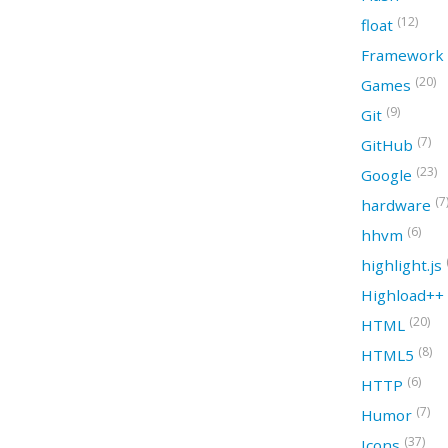
(12)
float
Framework
(20)
Games
(9)
Git
(7)
GitHub
(23)
Google
(7
hardware
(6)
hhvm
highlight.js
Highload++
(20)
HTML
(8)
HTML5
(6)
HTTP
(7)
Humor
(37)
Icons