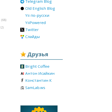
Telegram Blog
Old English Blog
Yii по-русски
(68)
r
YiiPowered
12)
Twitter
Слайды
Друзья
Bright Coffee
Антон Исайкин
Константин К
SamLab.ws