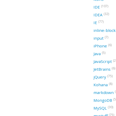
(107)
IDE
(32)
IDEA
(77)
IE
inline-bloc
(7)
input
(6)
iPhone
(5)
Java
(2
JavaScript
(6)
JetBrains
(75)
jQuery
(8)
Kohana
(
markdown
(5
MongoDB
(30)
MySQL
(75)
mystuff