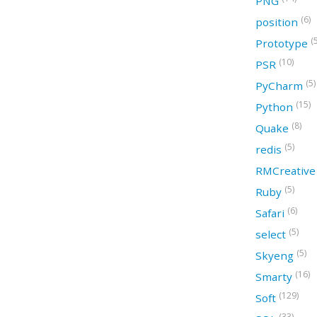
PNG
(6)
position
(
Prototype
(10)
PSR
(5)
PyCharm
(15)
Python
(8)
Quake
(5)
redis
RMCreativ
(5)
Ruby
(6)
Safari
(5)
select
(5)
Skyeng
(16)
Smarty
(129)
Soft
(33)