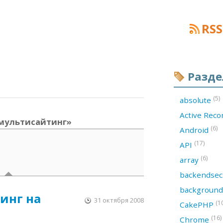
RSS
Разд
(5)
absolute
Active Rec
 мультисайтинг»
(6)
Android
(17)
API
(6)
array
backendsec
backgroun
инг на
31 октября 2008
(1
CakePHP
(16)
Chrome