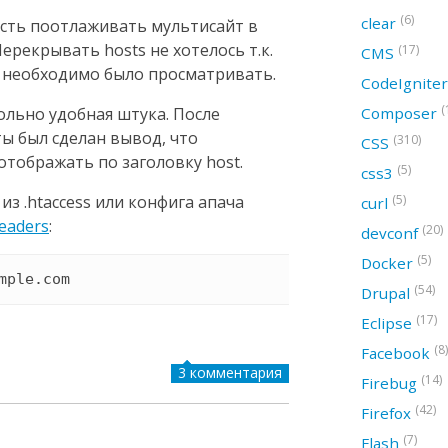
(6)
clear
сть поотлаживать мультисайт в
ерекрывать hosts не хотелось т.к.
(17)
CMS
 необходимо было просматривать.
CodeIgnite
(
Composer
ольно удобная штука. После
ы был сделан вывод, что
(310)
CSS
 отображать по заголовку host.
(5)
css3
(5)
из .htaccess или конфига апача
curl
eaders
:
(20)
devconf
(5)
Docker
(54)
Drupal
(17)
Eclipse
(8)
Facebook
3 комментария
(14)
Firebug
(42)
Firefox
(7)
Flash