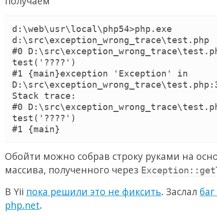
получаем
d:\web\usr\local\php54>php.exe 
d:\src\exception_wrong_trace\test.php

#0 D:\src\exception_wrong_trace\test.ph
test('????')

#1 {main}exception 'Exception' in 
D:\src\exception_wrong_trace\test.php:3
Stack trace:

#0 D:\src\exception_wrong_trace\test.ph
test('????')

Обойти можно собрав строку руками на осн
массива, полученного через
Exception::get
В Yii
пока решили это не фиксить
. Заслал
баг
php.net
.