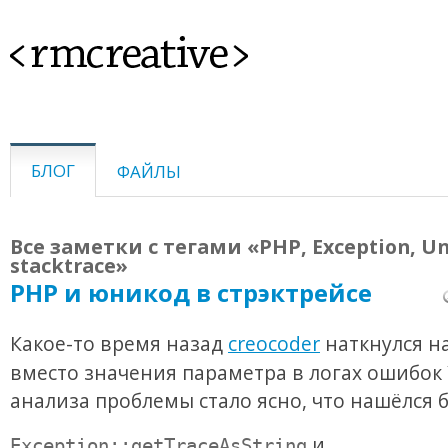
<rmcreative>
БЛОГ
ФАЙЛЫ
Все заметки с тегами «PHP, Exception, Un
stacktrace»
PHP и юникод в стрэктрейсе
Какое-то время назад
creocoder
наткнулся н
вместо значения параметра в логах ошибок Y
анализа проблемы стало ясно, что нашёлся б
и
Exception::getTraceAsString