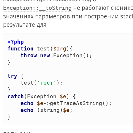
не работают с юник
Exception::__toString
значениях параметров при построении stack
результате для
<?php
function
test
(
$arg
)
{
throw
new
Exception
(
)
}
try
{
test
(
'
тест
'
)
}
catch
(
Exception
$e
)
{
echo
$e
->
getTraceAsString
(
)
;

echo
(
string
)
$e
}