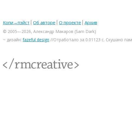
Копи→пэйст
Об авторе
О проекте
Архив
© 2005—2026, Александр Макаров (Sam Dark)
~ дизайн:
fazeful design
//Отработало за 0.01123 с. Скушано па
<rmcreative/>