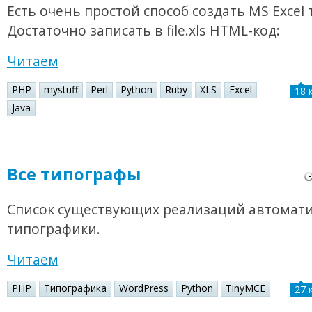
Есть очень простой способ создать MS Excel 
Достаточно записать в file.xls HTML-код:
Читаем
PHP
mystuff
Perl
Python
Ruby
XLS
Excel
18 
Java
Все типографы
Список существующих реализаций автомат
типографики.
Читаем
PHP
Типографика
WordPress
Python
TinyMCE
27 