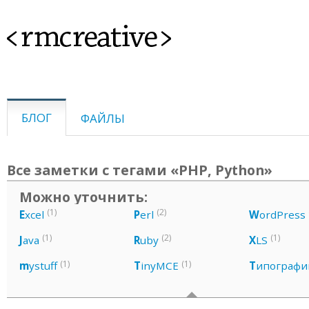
<rmcreative>
БЛОГ
ФАЙЛЫ
Все заметки с тегами «PHP, Python»
Можно уточнить:
(1)
(2)
E
xcel
P
erl
W
ordPress
(1)
(2)
(1)
J
ava
R
uby
X
LS
(1)
(1)
m
ystuff
T
inyMCE
Т
ипографи