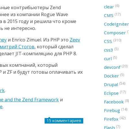
(6)
clear
овные контрибьютеры Zend
очнее из компании Rogue Wave
(17)
CMS
а в 2015 году и решила что кроме
CodeIgnite
ь не интересно.
(
Composer
ney
и Enrico Zimuel. Из PHP это
Zeev
(310)
CSS
митрий Стогов
, который сделал
(5)
css3
делает JIT-компиляцию для PHP 8.
(5)
curl
новых компнаний, который
(20)
devconf
 и ZF и будут готовы оплачивать их
(5)
Docker
(54)
Drupal
rk
.
(17)
Eclipse
ine and the Zend Framework
и
(8)
Facebook
ре
.
(14)
Firebug
(42)
Firefox
15 комментариев
(7)
Flash