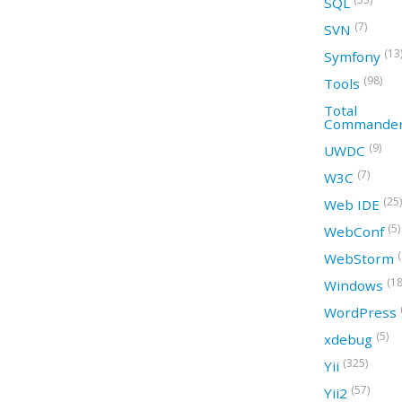
SQL
(7)
SVN
(13
Symfony
(98)
Tools
Total
Commande
(9)
UWDC
(7)
W3C
(25)
Web IDE
(5)
WebConf
WebStorm
(18
Windows
WordPress
(5)
xdebug
(325)
Yii
(57)
Yii2