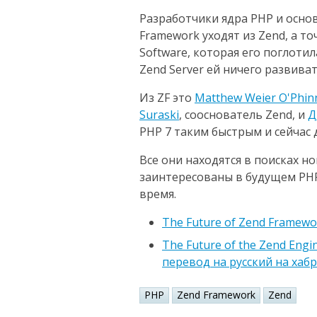
Разработчики ядра PHP и осн
Framework уходят из Zend, а т
Software, которая его поглотил
Zend Server ей ничего развиват
Из ZF это
Matthew Weier O'Phin
Suraski
, сооснователь Zend, и
Д
PHP 7 таким быстрым и сейчас 
Все они находятся в поисках 
заинтересованы в будущем PHP
время.
The Future of Zend Framewo
The Future of the Zend Eng
перевод на русский на хаб
PHP
Zend Framework
Zend