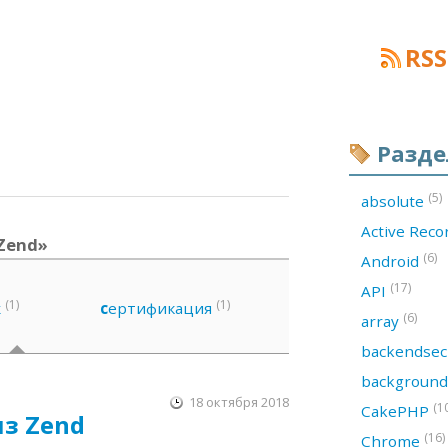
RSS
Разд
(5)
absolute
Active Rec
 Zend»
(6)
Android
(17)
API
(1)
(1)
ж
с
ертификация
(6)
array
backendsec
backgroun
18 октября 2018
(1
CakePHP
из Zend
(16)
Chrome