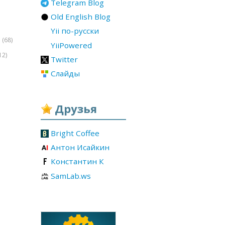
Telegram Blog
Old English Blog
Yii по-русски
(68)
r
YiiPowered
12)
Twitter
Слайды
Друзья
Bright Coffee
Антон Исайкин
Константин К
SamLab.ws