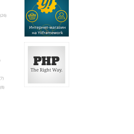
(26)
)
(7)
(8)