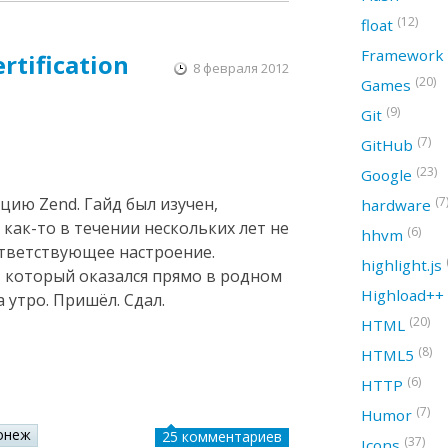
(12)
float
Framework
rtification
8 февраля 2012
(20)
Games
(9)
Git
(7)
GitHub
(23)
Google
(7
цию Zend. Гайд был изучен,
hardware
 как-то в течении нескольких лет не
(6)
hhvm
ответствующее настроение.
highlight.js
, который оказался прямо в родном
Highload++
 утро. Пришёл. Сдал.
(20)
HTML
(8)
HTML5
(6)
HTTP
(7)
Humor
онеж
25 комментариев
(37)
Icons