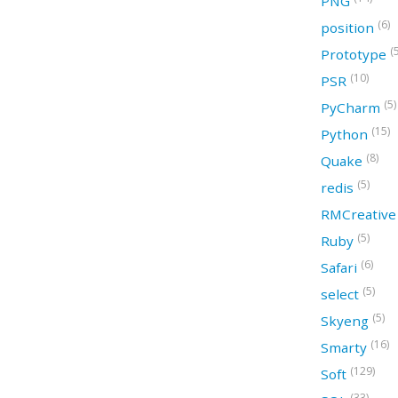
PNG
(6)
position
(
Prototype
(10)
PSR
(5)
PyCharm
(15)
Python
(8)
Quake
(5)
redis
RMCreativ
(5)
Ruby
(6)
Safari
(5)
select
(5)
Skyeng
(16)
Smarty
(129)
Soft
(33)