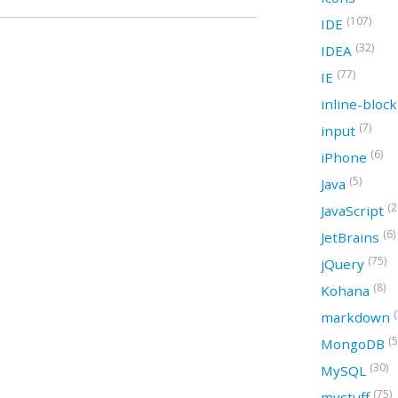
(107)
IDE
(32)
IDEA
(77)
IE
inline-bloc
(7)
input
(6)
iPhone
(5)
Java
(2
JavaScript
(6)
JetBrains
(75)
jQuery
(8)
Kohana
(
markdown
(5
MongoDB
(30)
MySQL
(75)
mystuff