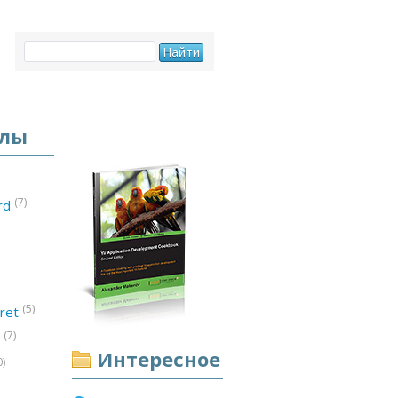
елы
(7)
ord
(5)
ret
(7)
d
Интересное
0)