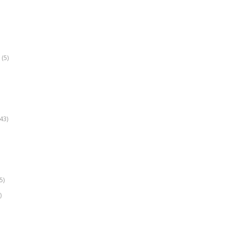
(5)
k
43)
5)
)