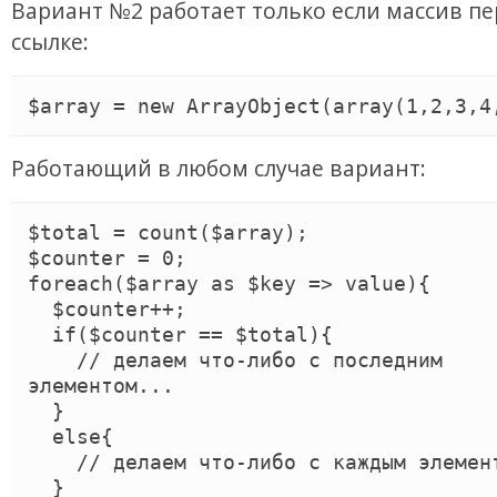
Вариант №2 работает только если массив пе
ссылке:
Работающий в любом случае вариант:
$total = count($array);

$counter = 0;

foreach($array as $key => value){

  $counter++;

  if($counter == $total){

    // делаем что-либо с последним 
элементом...

  }

  else{

    // делаем что-либо с каждым элементом

  }
