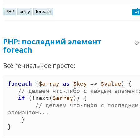
PHP
array
foreach
41
PHP: последний элемент
foreach
Всё гениальное просто:
foreach
(
$array
as
$key
 => 
$value
)
{
//
 делаем что-либо с каждым элемент
if
(
!
next
(
$array
)
)
{
//
 делаем что-либо с последним 
элементом...
}
}