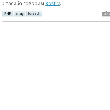
Спасибо говорим
Kost-у
.
PHP
array
foreach
Ко