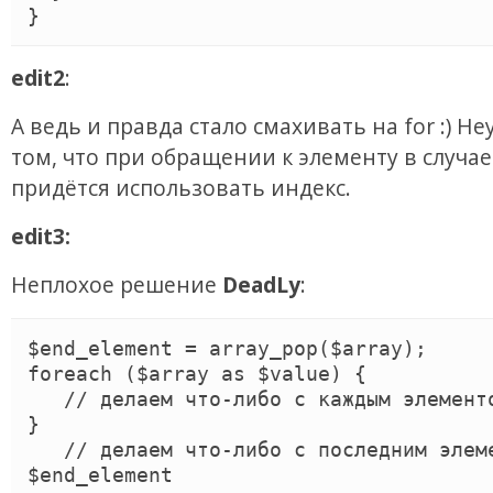
}
edit2
:
А ведь и правда стало смахивать на for :) Не
том, что при обращении к элементу в случае 
придётся использовать индекс.
edit3:
Неплохое решение
DeadLy
:
$end_element = array_pop($array);

foreach ($array as $value) {

   // делаем что-либо с каждым элементом

}

   // делаем что-либо с последним элементом 
$end_element