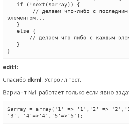
   if (!next($array)) {

        // делаем что-либо с последним 
элементом...

   }

   else {

       // делаем что-либо с каждым элементом

   }

}
edit1
:
Спасибо
dkrnl
. Устроил тест.
Вариант №1 работает только если явно зада
$array = array('1' => '1','2' => '2','3
'3', '4'=>'4','5'=>'5');