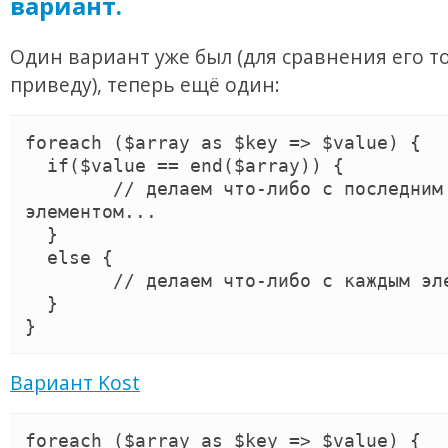
вариант.
Один вариант уже был (для сравнения его т
приведу), теперь ещё один:
foreach ($array as $key => $value) {

  if($value == end($array)) {

        // делаем что-либо с последним 
элементом...

  }

  else {

        // делаем что-либо с каждым элементом

  }

}
Вариант Kost
foreach ($array as $key => $value) {
