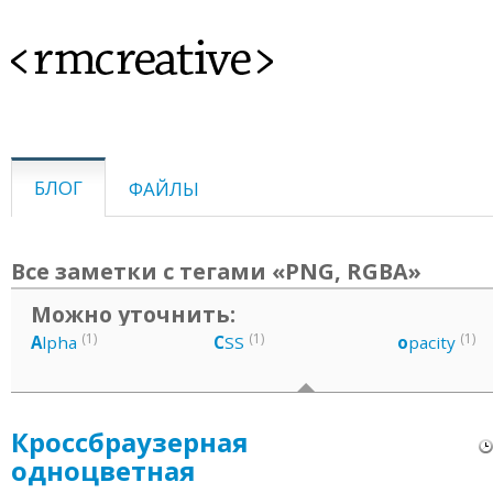
<rmcreative>
БЛОГ
ФАЙЛЫ
Все заметки с тегами «PNG, RGBA»
Можно уточнить:
(1)
(1)
(1)
A
lpha
C
SS
o
pacity
Кроссбраузерная
одноцветная