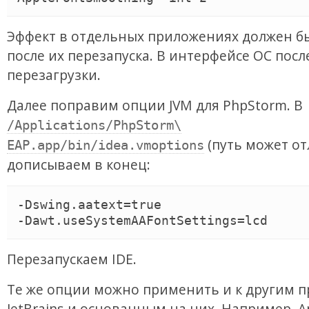
Эффект в отдельных приложениях должен б
после их перезапуска. В интерфейсе ОС посл
перезагрузки.
Далее поправим опции JVM для PhpStorm. В
/Applications/PhpStorm\
(путь может от
EAP.app/bin/idea.vmoptions
дописываем в конец:
-Dswing.aatext=true

Перезапускаем IDE.
Те же опции можно применить и к другим 
JetBrains и основанным на них. Например, A