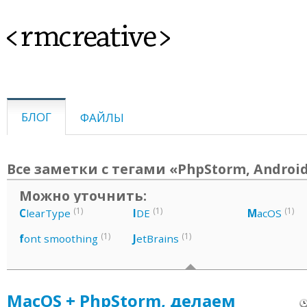
<rmcreative>
БЛОГ
ФАЙЛЫ
Все заметки с тегами «PhpStorm, Android
Можно уточнить:
(1)
(1)
(1)
C
learType
I
DE
M
acOS
(1)
(1)
f
ont smoothing
J
etBrains
MacOS + PhpStorm, делаем