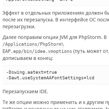
Эффект в отдельных приложениях должен б
после их перезапуска. В интерфейсе ОС посл
перезагрузки.
Далее поправим опции JVM для PhpStorm. В
/Applications/PhpStorm\
(путь может от
EAP.app/bin/idea.vmoptions
дописываем в конец:
-Dswing.aatext=true

Перезапускаем IDE.
Те же опции можно применить и к другим 
JetBrains и основанным на них. Например, A