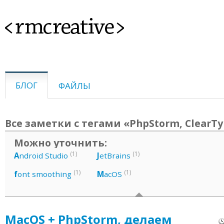
<rmcreative>
БЛОГ
ФАЙЛЫ
Все заметки с тегами «PhpStorm, ClearTy
Можно уточнить:
(1)
(1)
A
ndroid Studio
J
etBrains
(1)
(1)
f
ont smoothing
M
acOS
MacOS + PhpStorm, делаем