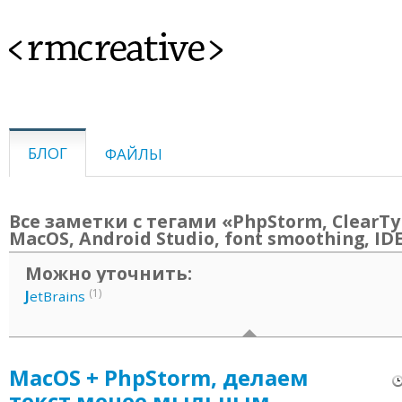
<rmcreative>
БЛОГ
ФАЙЛЫ
Все заметки с тегами «PhpStorm, ClearTy
MacOS, Android Studio, font smoothing, ID
Можно уточнить:
(1)
J
etBrains
MacOS + PhpStorm, делаем
текст менее мыльным