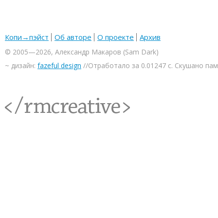
Копи→пэйст
Об авторе
О проекте
Архив
© 2005—2026, Александр Макаров (Sam Dark)
~ дизайн:
fazeful design
//Отработало за 0.01247 с. Скушано па
<rmcreative/>