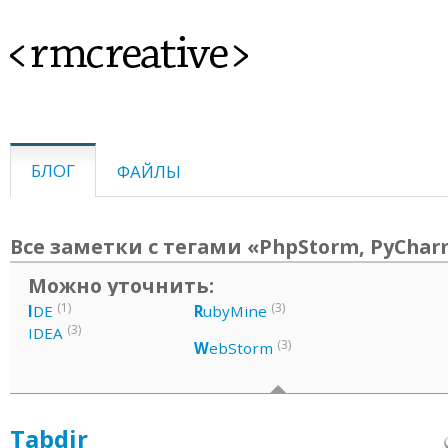
<rmcreative>
БЛОГ
ФАЙЛЫ
Все заметки с тегами «PhpStorm, PyCha
Можно уточнить:
(1)
(3)
I
DE
R
ubyMine
(3)
IDEA
(3)
W
ebStorm
Tabdir