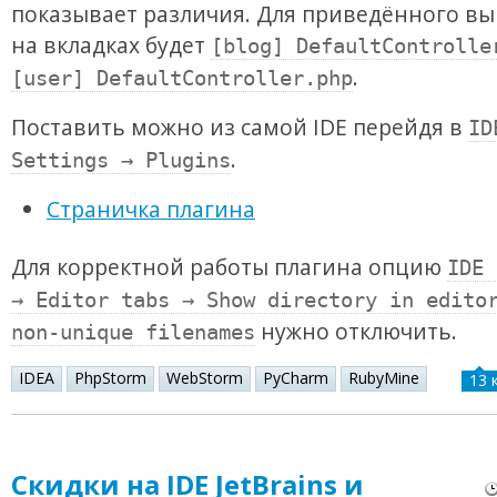
показывает различия. Для приведённого вы
на вкладках будет
[blog] DefaultControlle
.
[user] DefaultController.php
Поставить можно из самой IDE перейдя в
ID
.
Settings → Plugins
Страничка плагина
Для корректной работы плагина опцию
IDE 
→ Editor tabs → Show directory in edito
нужно отключить.
non-unique filenames
IDEA
PhpStorm
WebStorm
PyCharm
RubyMine
13 
Скидки на IDE JetBrains и