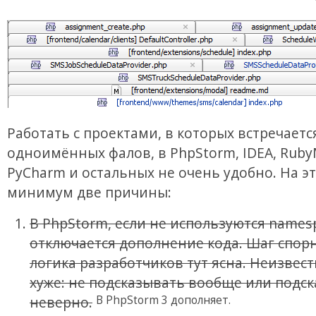
Работать с проектами, в которых встречаетс
одноимённых фалов, в PhpStorm, IDEA, Ruby
PyCharm и остальных не очень удобно. На эт
минимум две причины:
В PhpStorm, если не используются names
отключается дополнение кода. Шаг спор
логика разработчиков тут ясна. Неизвест
хуже: не подсказывать вообще или подс
В PhpStorm 3 дополняет.
неверно.