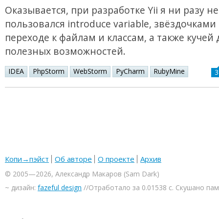
Оказывается, при разработке Yii я ни разу не
пользовался introduce variable, звёздочками
переходе к файлам и классам, а также кучей 
полезных возможностей.
IDEA
PhpStorm
WebStorm
PyCharm
RubyMine
3
Копи→пэйст
Об авторе
О проекте
Архив
© 2005—2026, Александр Макаров (Sam Dark)
~ дизайн:
fazeful design
//Отработало за 0.01538 с. Скушано па