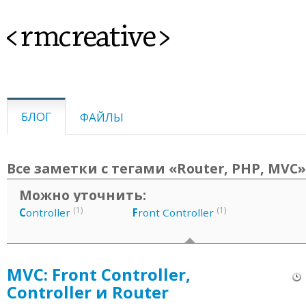
<rmcreative>
БЛОГ
ФАЙЛЫ
Все заметки с тегами «Router, PHP, MVC»
Можно уточнить:
(1)
(1)
C
ontroller
F
ront Controller
MVC: Front Controller,
Controller и Router