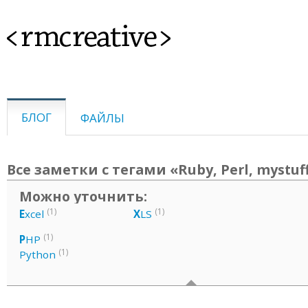
<rmcreative>
БЛОГ
ФАЙЛЫ
Все заметки с тегами «Ruby, Perl, mystuff
Можно уточнить:
(1)
(1)
E
xcel
X
LS
(1)
P
HP
(1)
Python