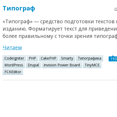
Типограф
«Типограф» — средство подготовки текстов 
изданию. Форматирует текст для приведения
более правильному с точки зрения типогра
Читаем
CodeIgniter
PHP
CakePHP
Smarty
Типографика
193
WordPress
Drupal
Invision Power Board
TinyMCE
FCKEditor