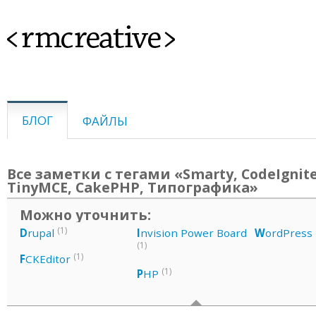
<rmcreative>
БЛОГ
ФАЙЛЫ
Все заметки с тегами «Smarty, CodeIgnite
TinyMCE, CakePHP, Типографика»
Можно уточнить:
(1)
D
rupal
I
nvision Power Board
W
ordPress
(1)
(1)
F
CKEditor
(1)
P
HP