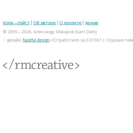
Копи→пэйст
Об авторе
О проекте
Архив
© 2005—2026, Александр Макаров (Sam Dark)
~ дизайн:
fazeful design
//Отработало за 0.01367 с. Скушано па
<rmcreative/>