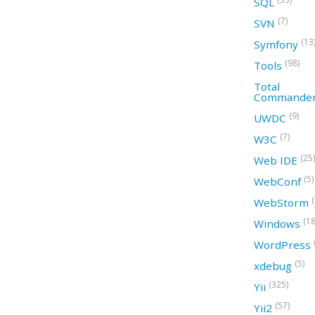
SQL
(7)
SVN
(13
Symfony
(98)
Tools
Total
Commande
(9)
UWDC
(7)
W3C
(25)
Web IDE
(5)
WebConf
WebStorm
(18
Windows
WordPress
(5)
xdebug
(325)
Yii
(57)
Yii2