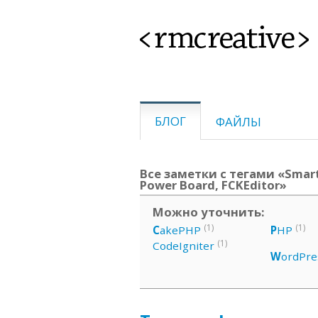
<rmcreative>
БЛОГ
ФАЙЛЫ
Все заметки с тегами «Smarty
Power Board, FCKEditor»
Можно уточнить:
(1)
(1)
C
akePHP
P
HP
(1)
CodeIgniter
W
ordPre