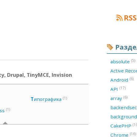
RSS
Разд
(5)
absolute
Active Rec
, Drupal, TinyMCE, Invision
(6)
Android
(17)
API
(6)
array
(1)
Т
ипографика
backendsec
(1)
ss
backgroun
(1
CakePHP
(16)
Chrome