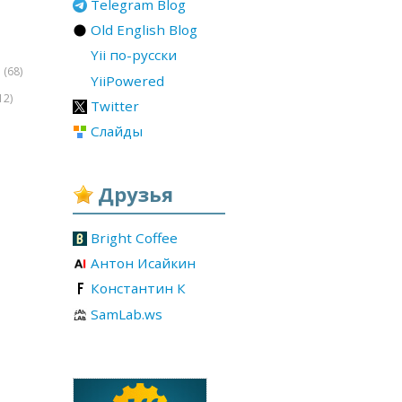
Telegram Blog
Old English Blog
Yii по-русски
(68)
r
YiiPowered
12)
Twitter
Слайды
Друзья
Bright Coffee
Антон Исайкин
Константин К
SamLab.ws