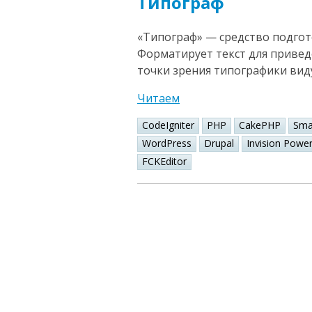
Типограф
«Типограф» — средство подгот
Форматирует текст для привед
точки зрения типографики вид
Читаем
CodeIgniter
PHP
CakePHP
Sma
WordPress
Drupal
Invision Powe
FCKEditor