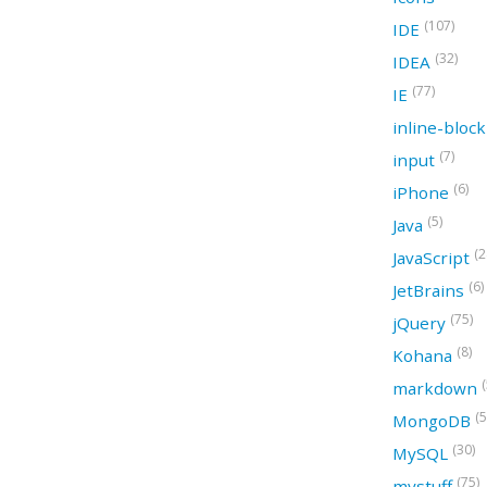
(107)
IDE
(32)
IDEA
(77)
IE
inline-bloc
(7)
input
(6)
iPhone
(5)
Java
(2
JavaScript
(6)
JetBrains
(75)
jQuery
(8)
Kohana
(
markdown
(5
MongoDB
(30)
MySQL
(75)
mystuff