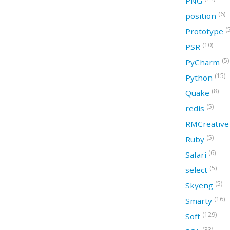
PNG
(6)
position
(
Prototype
(10)
PSR
(5)
PyCharm
(15)
Python
(8)
Quake
(5)
redis
RMCreativ
(5)
Ruby
(6)
Safari
(5)
select
(5)
Skyeng
(16)
Smarty
(129)
Soft
(33)