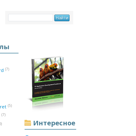
елы
(7)
ord
(5)
ret
(7)
d
Интересное
0)