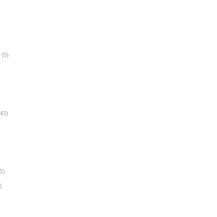
(5)
k
43)
5)
)