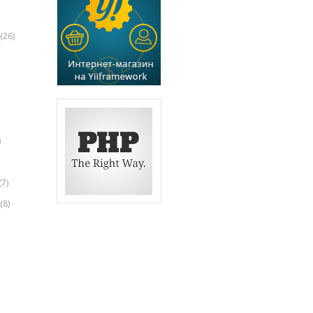
(26)
)
(7)
(8)