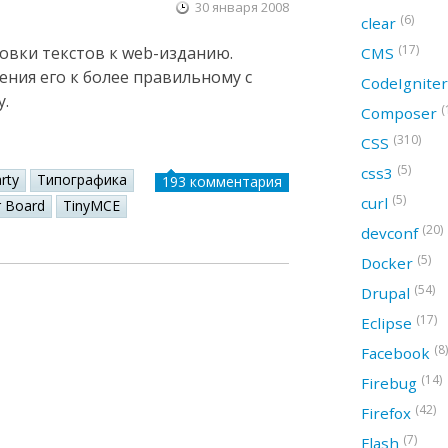
30 января 2008
(6)
clear
(17)
овки текстов к web-изданию.
CMS
ения его к более правильному с
CodeIgnite
у.
(
Composer
(310)
CSS
(5)
css3
rty
Типографика
193 комментария
(5)
curl
r Board
TinyMCE
(20)
devconf
(5)
Docker
(54)
Drupal
(17)
Eclipse
(8)
Facebook
(14)
Firebug
(42)
Firefox
(7)
Flash