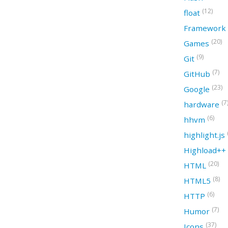
(12)
float
Framework
(20)
Games
(9)
Git
(7)
GitHub
(23)
Google
(7
hardware
(6)
hhvm
highlight.js
Highload++
(20)
HTML
(8)
HTML5
(6)
HTTP
(7)
Humor
(37)
Icons