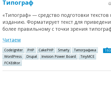
Типограф
«Типограф» — средство подготовки текстов 
изданию. Форматирует текст для приведения
более правильному с точки зрения типогра
Читаем
CodeIgniter
PHP
CakePHP
Smarty
Типографика
193
WordPress
Drupal
Invision Power Board
TinyMCE
FCKEditor