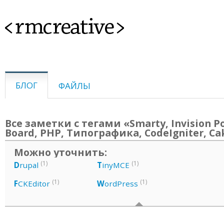
<rmcreative>
БЛОГ
ФАЙЛЫ
Все заметки с тегами «Smarty, Invision P
Board, PHP, Типографика, CodeIgniter, C
Можно уточнить:
(1)
(1)
D
rupal
T
inyMCE
(1)
(1)
F
CKEditor
W
ordPress