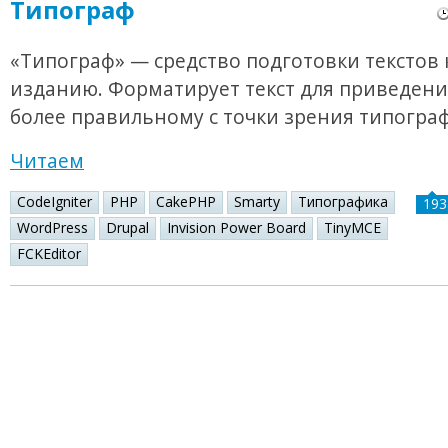
Типограф
«Типограф» — средство подготовки текстов 
изданию. Форматирует текст для приведения
более правильному с точки зрения типогра
Читаем
CodeIgniter
PHP
CakePHP
Smarty
Типографика
193
WordPress
Drupal
Invision Power Board
TinyMCE
FCKEditor