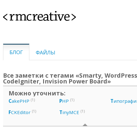
<rmcreative>
БЛОГ
ФАЙЛЫ
Все заметки с тегами «Smarty, WordPress,
CodeIgniter, Invision Power Board»
Можно уточнить:
(1)
(1)
C
akePHP
P
HP
Т
ипографи
(1)
(1)
F
CKEditor
T
inyMCE