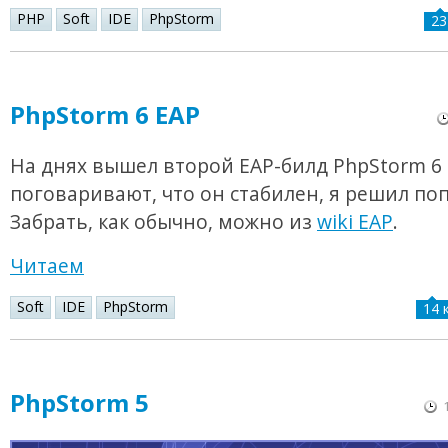
PHP
Soft
IDE
PhpStorm
23
PhpStorm 6 EAP
На днях вышел второй EAP-билд PhpStorm 6 и
поговаривают, что он стабилен, я решил по
Забрать, как обычно, можно из
wiki EAP
.
Читаем
Soft
IDE
PhpStorm
14 
PhpStorm 5