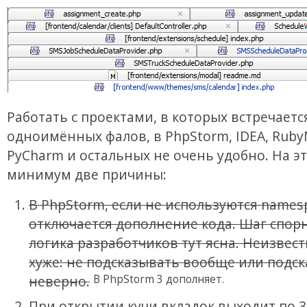
Работать с проектами, в которых встречаетс
одноимённых фалов, в PhpStorm, IDEA, Ruby
PyCharm и остальных не очень удобно. На эт
минимум две причины:
В PhpStorm, если не используются names
отключается дополнение кода. Шаг спор
логика разработчиков тут ясна. Неизвест
хуже: не подсказывать вообще или подс
В PhpStorm 3 дополняет.
неверно.
При открытии кучи вкладок выходит по 