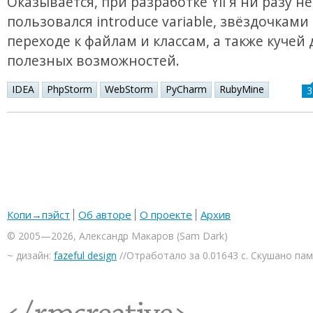
Оказывается, при разработке Yii я ни разу не
пользовался introduce variable, звёздочками
переходе к файлам и классам, а также кучей 
полезных возможностей.
IDEA
PhpStorm
WebStorm
PyCharm
RubyMine
3
Копи→пэйст
Об авторе
О проекте
Архив
© 2005—2026, Александр Макаров (Sam Dark)
~ дизайн:
fazeful design
//Отработало за 0.01643 с. Скушано па
<rmcreative/>