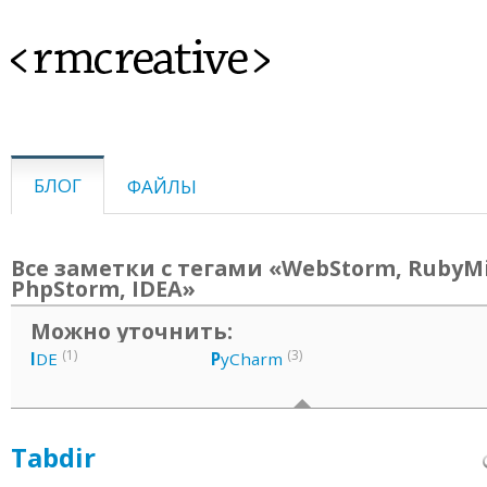
<rmcreative>
БЛОГ
ФАЙЛЫ
Все заметки с тегами «WebStorm, RubyM
PhpStorm, IDEA»
Можно уточнить:
(1)
(3)
I
DE
P
yCharm
Tabdir