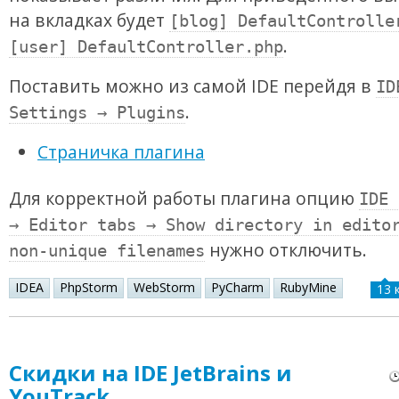
на вкладках будет
[blog] DefaultControlle
.
[user] DefaultController.php
Поставить можно из самой IDE перейдя в
ID
.
Settings → Plugins
Страничка плагина
Для корректной работы плагина опцию
IDE 
→ Editor tabs → Show directory in edito
нужно отключить.
non-unique filenames
IDEA
PhpStorm
WebStorm
PyCharm
RubyMine
13 
Скидки на IDE JetBrains и
YouTrack