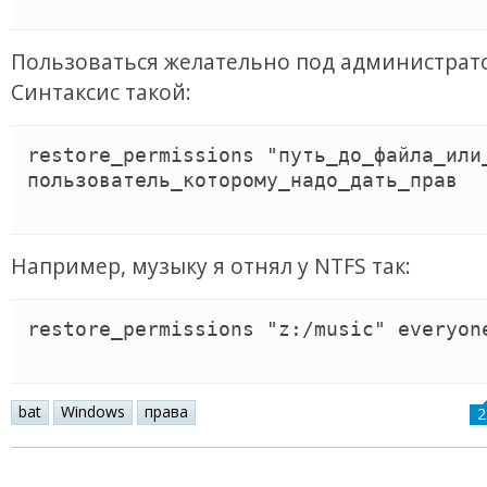
Пользоваться желательно под администрат
Синтаксис такой:
restore_permissions "путь_до_файла_или_
пользователь_которому_надо_дать_прав

Например, музыку я отнял у NTFS так:
restore_permissions "z:/music" everyone
bat
Windows
права
2