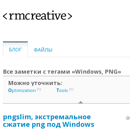
<rmcreative>
БЛОГ
ФАЙЛЫ
Все заметки с тегами «Windows, PNG»
Можно уточнить:
(1)
(1)
O
ptimization
T
ools
pngslim, экстремальное
сжатие png под Windows