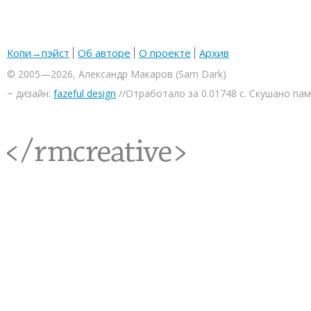
Копи→пэйст
Об авторе
О проекте
Архив
© 2005—2026, Александр Макаров (Sam Dark)
~ дизайн:
fazeful design
//Отработало за 0.01748 с. Скушано па
<rmcreative/>