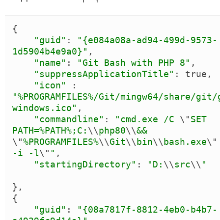
{
"
guid
"
: 
"
{e084a08a-ad94-499d-9573-
1d5904b4e9a0}
"
,

"
name
"
: 
"
Git Bash with PHP 8
"
,

"
suppressApplicationTitle
"
: 
true
,

"
icon
"
 : 
"
%PROGRAMFILES%/Git/mingw64/share/git/
windows.ico
"
,

"
commandline
"
: 
"
cmd.exe /C 
\"
SET 
PATH=%PATH%;C:
\\
php80
\\
&& 
\"
%PROGRAMFILES%
\\
Git
\\
bin
\\
bash.exe
\"
-i -l
\"
"
,

"
startingDirectory
"
: 
"
D:
\\
src
\\
"
}
{
"
guid
"
: 
"
{08a7817f-8812-4eb0-b4b7-