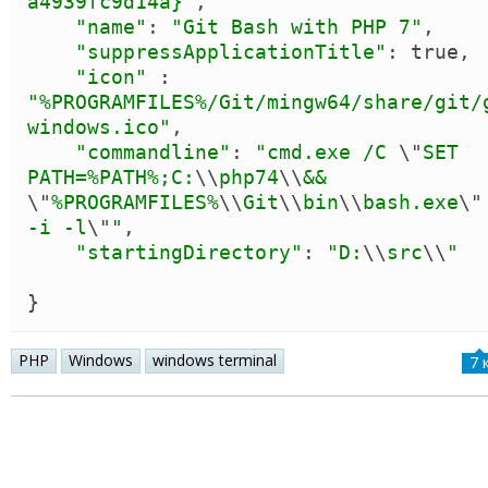
a4939fc9d14a}
"
,

"
name
"
: 
"
Git Bash with PHP 7
"
,

"
suppressApplicationTitle
"
: 
true
,

"
icon
"
 : 
"
%PROGRAMFILES%/Git/mingw64/share/git/
windows.ico
"
,

"
commandline
"
: 
"
cmd.exe /C 
\"
SET 
PATH=%PATH%;C:
\\
php74
\\
&& 
\"
%PROGRAMFILES%
\\
Git
\\
bin
\\
bash.exe
\"
-i -l
\"
"
,

"
startingDirectory
"
: 
"
D:
\\
src
\\
"
}
PHP
Windows
windows terminal
7 