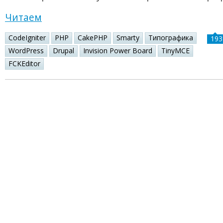
Читаем
CodeIgniter
PHP
CakePHP
Smarty
Типографика
193
WordPress
Drupal
Invision Power Board
TinyMCE
FCKEditor