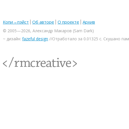
Копи→пэйст
Об авторе
О проекте
Архив
© 2005—2026, Александр Макаров (Sam Dark)
~ дизайн:
fazeful design
//Отработало за 0.01325 с. Скушано па
<rmcreative/>