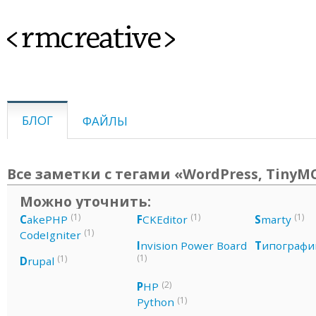
<rmcreative>
БЛОГ
ФАЙЛЫ
Все заметки с тегами «WordPress, TinyM
Можно уточнить:
(1)
(1)
(1)
C
akePHP
F
CKEditor
S
marty
(1)
CodeIgniter
I
nvision Power Board
Т
ипографи
(1)
(1)
D
rupal
(2)
P
HP
(1)
Python