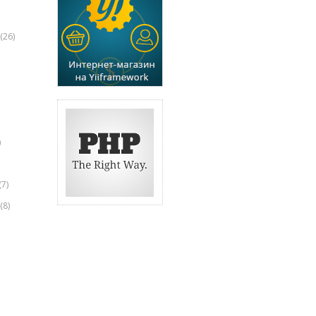
(26)
)
(7)
(8)