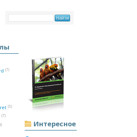
елы
(7)
ord
(5)
ret
(7)
d
Интересное
0)