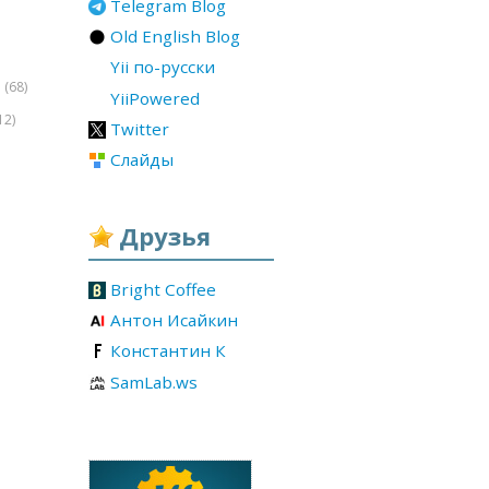
Telegram Blog
Old English Blog
Yii по-русски
(68)
r
YiiPowered
12)
Twitter
Слайды
Друзья
Bright Coffee
Антон Исайкин
Константин К
SamLab.ws