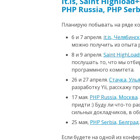
it.is, Saint Highload
PHP Russia, PHP Serb
Планирую побывать на ряде к
6 и 7 апреля.
it.is, Челябинск
можно получить из опыта р
8 и 9 апреля.
Saint HighLoa
послушать то, что мы отби
программного комитета.
26 и 27 апреля.
Стачка, Уль
разработку Yii, расскажу про
17 мая.
PHP Russia, Москва
придти :) Буду ли что-то ра
сильных докладчиков, в об
25 мая,
PHP Serbia, Белград
Если будете на одной из конфе