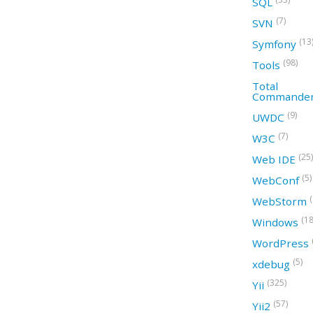
SQL
(7)
SVN
(13
Symfony
(98)
Tools
Total
Commande
(9)
UWDC
(7)
W3C
(25)
Web IDE
(5)
WebConf
WebStorm
(18
Windows
WordPress
(5)
xdebug
(325)
Yii
(57)
Yii2