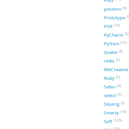
PNG
(6)
position
(
Prototype
(10)
PSR
(5)
PyCharm
(15)
Python
(8)
Quake
(5)
redis
RMCreativ
(5)
Ruby
(6)
Safari
(5)
select
(5)
Skyeng
(16)
Smarty
(129)
Soft
(33)