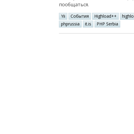
пообщаться.
Yii
События
Highload++
highl
phprussia
it.is
PHP Serbia