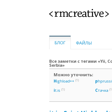
<rmcreative>
БЛОГ
ФАЙЛЫ
Все заметки с тегами «Yii, С
Serbia»
Можно уточнить:
(1)
H
ighload++
p
hprussi
(1)
(1
i
t.is
С
тачка