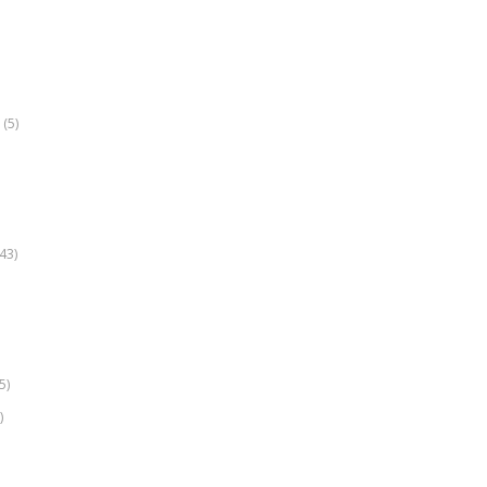
(5)
k
43)
5)
)