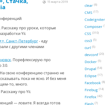
++, Стачка,
15 марта 2019
(6)
clear
ia
(17)
CMS
онференций:
CodeIgnite
(
Composer
. Расскажу про уроки, которые
(310)
азработки Yii.
CSS
(5)
css3
d++, Санкт-Петербург
- еду
рали с другими членами
(5)
curl
(20)
devconf
яновск
. Порефлексирую про
(5)
Docker
 3.0.
(54)
Drupal
. На свою конференцию странно не
(17)
Eclipse
ссказывать пока не ясно. И без меня
(8)
Facebook
щем-то, много.
(14)
Firebug
. Расскажу про Yii.
(42)
Firefox
ренций — ловите. Я всегда готов
(7)
Flash