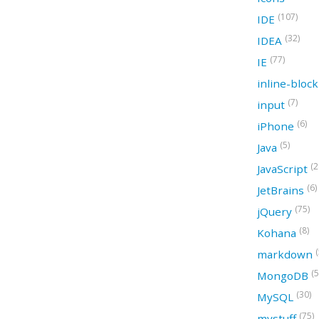
(107)
IDE
(32)
IDEA
(77)
IE
inline-bloc
(7)
input
(6)
iPhone
(5)
Java
(2
JavaScript
(6)
JetBrains
(75)
jQuery
(8)
Kohana
(
markdown
(5
MongoDB
(30)
MySQL
(75)
mystuff