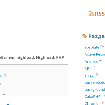
RSS
Разд
(5)
absolute
Active Rec
обытия, highload, Highload, PHP
(6)
Android
(17)
API
(6)
array
(1)
a
backendsec
)
backgroun
(1
CakePHP
(16)
Chrome