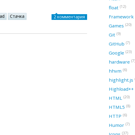
(12)
float
oad
Стачка
Framework
2 комментария
(20)
Games
(9)
Git
(7)
GitHub
(23)
Google
(7
hardware
(6)
hhvm
highlight.js
Highload++
(20)
HTML
(8)
HTML5
(6)
HTTP
(7)
Humor
(37)
Icons