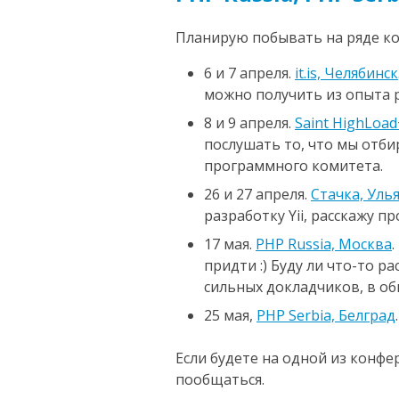
Планирую побывать на ряде к
6 и 7 апреля.
it.is, Челябинск
можно получить из опыта р
8 и 9 апреля.
Saint HighLoa
послушать то, что мы отби
программного комитета.
26 и 27 апреля.
Стачка, Уль
разработку Yii, расскажу про
17 мая.
PHP Russia, Москва
придти :) Буду ли что-то ра
сильных докладчиков, в об
25 мая,
PHP Serbia, Белград
Если будете на одной из конфе
пообщаться.