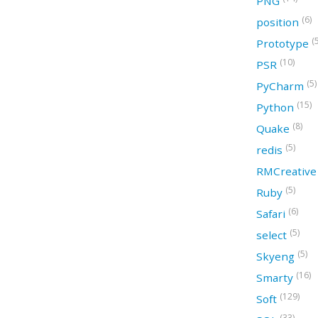
PNG
(6)
position
(
Prototype
(10)
PSR
(5)
PyCharm
(15)
Python
(8)
Quake
(5)
redis
RMCreativ
(5)
Ruby
(6)
Safari
(5)
select
(5)
Skyeng
(16)
Smarty
(129)
Soft
(33)