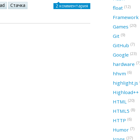
oad
Стачка
2 комментария
(12)
float
Framework
(20)
Games
(9)
Git
(7)
GitHub
(23)
Google
(7
hardware
(6)
hhvm
highlight.js
Highload++
(20)
HTML
(8)
HTML5
(6)
HTTP
(7)
Humor
(37)
Icons