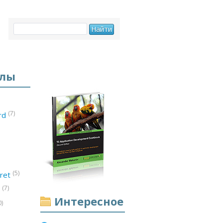
елы
(7)
ord
(5)
ret
(7)
d
Интересное
0)