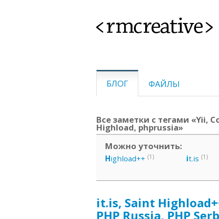
<rmcreative>
БЛОГ
ФАЙЛЫ
Все заметки с тегами «Yii, С
Highload, phprussia»
Можно уточнить:
(1)
(1)
H
ighload++
i
t.is
it.is, Saint Highload
PHP Russia, PHP Serb