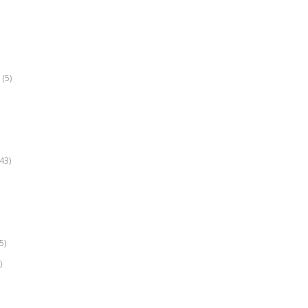
(5)
k
43)
5)
)