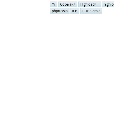
Yii
События
Highload++
highl
phprussia
it.is
PHP Serbia