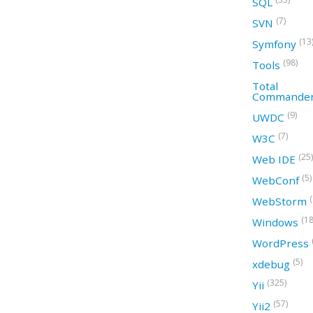
SQL
(7)
SVN
(13
Symfony
(98)
Tools
Total
Commande
(9)
UWDC
(7)
W3C
(25)
Web IDE
(5)
WebConf
WebStorm
(18
Windows
WordPress
(5)
xdebug
(325)
Yii
(57)
Yii2