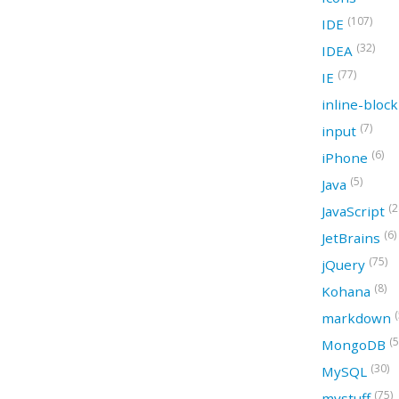
(107)
IDE
(32)
IDEA
(77)
IE
inline-bloc
(7)
input
(6)
iPhone
(5)
Java
(2
JavaScript
(6)
JetBrains
(75)
jQuery
(8)
Kohana
(
markdown
(5
MongoDB
(30)
MySQL
(75)
mystuff