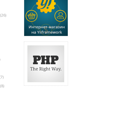
(26)
)
(7)
(8)