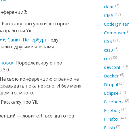
(6)
clear
онференций:
(17)
CMS
. Расскажу про уроки, которые
CodeIgnite
азработки Yii.
(
Composer
d++, Санкт-Петербург
- еду
(310)
CSS
рали с другими членами
(5)
css3
(5)
curl
яновск
. Порефлексирую про
(20)
devconf
 3.0.
(5)
Docker
. На свою конференцию странно не
(54)
Drupal
ссказывать пока не ясно. И без меня
(17)
щем-то, много.
Eclipse
(8)
Facebook
. Расскажу про Yii.
(14)
Firebug
ренций — ловите. Я всегда готов
(42)
Firefox
(7)
Flash