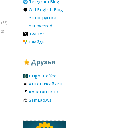
Telegram Blog
Old English Blog
Yii по-русски
(68)
r
YiiPowered
12)
Twitter
Слайды
Друзья
Bright Coffee
Антон Исайкин
Константин К
SamLab.ws