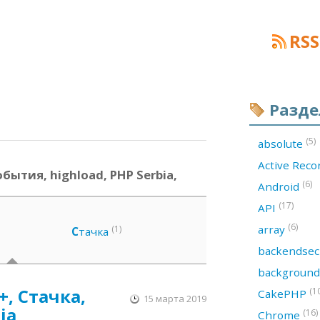
RSS
Разд
(5)
absolute
Active Rec
обытия, highload, PHP Serbia,
(6)
Android
(17)
API
(6)
array
(1)
С
тачка
backendsec
backgroun
++, Стачка,
(1
CakePHP
15 марта 2019
ia
(16)
Chrome