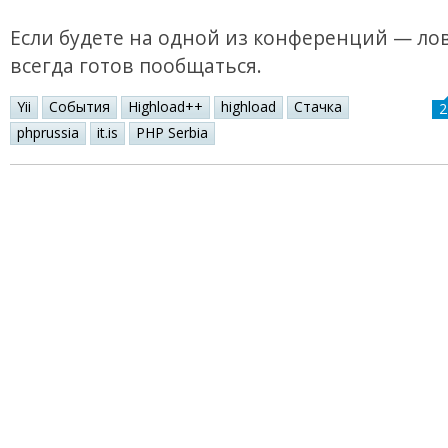
Если будете на одной из конференций — лов
всегда готов пообщаться.
Yii
События
Highload++
highload
Стачка
2
phprussia
it.is
PHP Serbia