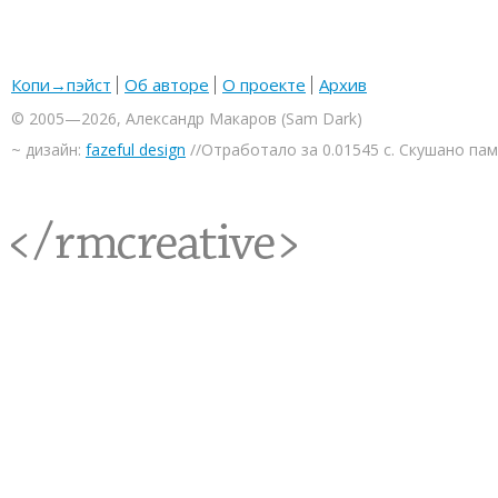
Копи→пэйст
Об авторе
О проекте
Архив
© 2005—2026, Александр Макаров (Sam Dark)
~ дизайн:
fazeful design
//Отработало за 0.01545 с. Скушано па
<rmcreative/>