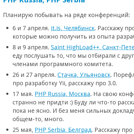
Планирую побывать на ряде конференций:
6 и 7 апреля.
it.is, Челябинск
. Расскажу пр
которые можно получить из опыта разраб
8 и 9 апреля.
Saint HighLoad++, Санкт-Пет
еду послушать то, что мы отбирали с др
членами программного комитета.
26 и 27 апреля.
Стачка, Ульяновск
. Пореф
про разработку Yii, расскажу про 3.0.
17 мая.
PHP Russia, Москва
. На свою кон
странно не придти :) Буду ли что-то расс
пока не ясно. И без меня сильных доклад
общем-то, много.
25 мая,
PHP Serbia, Белград
. Расскажу про Y