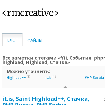
<rmcreative>
БЛОГ
ФАЙЛЫ
Все заметки с тегами «Yii, События, phpr
highload, Highload, Стачка»
Можно уточнить:
(1)
(1)
H
ighload++
i
t.is
P
HP Serbia
it.is, Saint Highload++, Стачка,
PHP Russia, PHP Serbia