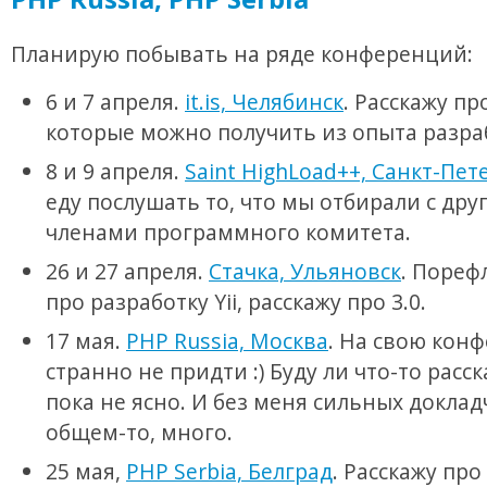
Планирую побывать на ряде конференций:
6 и 7 апреля.
it.is, Челябинск
. Расскажу пр
которые можно получить из опыта разраб
8 и 9 апреля.
Saint HighLoad++, Санкт-Пет
еду послушать то, что мы отбирали с др
членами программного комитета.
26 и 27 апреля.
Стачка, Ульяновск
. Пореф
про разработку Yii, расскажу про 3.0.
17 мая.
PHP Russia, Москва
. На свою кон
странно не придти :) Буду ли что-то расс
пока не ясно. И без меня сильных доклад
общем-то, много.
25 мая,
PHP Serbia, Белград
. Расскажу про Y