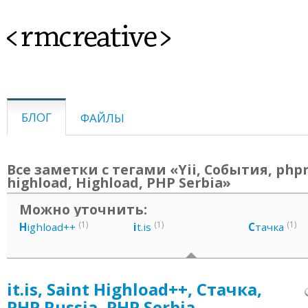
<rmcreative>
БЛОГ
ФАЙЛЫ
Все заметки с тегами «Yii, События, phpr
highload, Highload, PHP Serbia»
Можно уточнить:
(1)
(1)
(1)
H
ighload++
i
t.is
С
тачка
it.is, Saint Highload++, Стачка,
PHP Russia, PHP Serbia