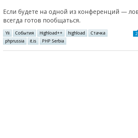
Если будете на одной из конференций — лов
всегда готов пообщаться.
Yii
События
Highload++
highload
Стачка
2
phprussia
it.is
PHP Serbia