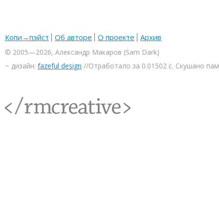
Копи→пэйст
Об авторе
О проекте
Архив
© 2005—2026, Александр Макаров (Sam Dark)
~ дизайн:
fazeful design
//Отработало за 0.01502 с. Скушано па
<rmcreative/>