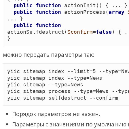
public
function
actionInit
(
)
{
 ... 
}
public
function
actionProcess
(
array
... 
}
public
function
actionSelfdestruct
(
$confirm
=
false
)
{
 .
}
можно передать параметры так:
yiic sitemap index --limit=5 --type=New
yiic sitemap index --type=News

yiic sitemap --type=News

yiic sitemap process --type=News --type
Порядок параметров не важен.
Параметры с значениями по умолчанию