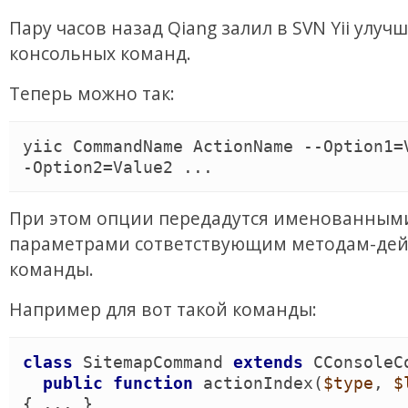
Пару часов назад Qiang залил в SVN Yii улуч
консольных команд.
Теперь можно так:
yiic CommandName ActionName --Option1=
При этом опции передадутся именованным
параметрами сответствующим методам-де
команды.
Например для вот такой команды:
class
SitemapCommand
extends
CConsoleC
public
function
actionIndex
(
$type
, 
$
{
 ... 
}