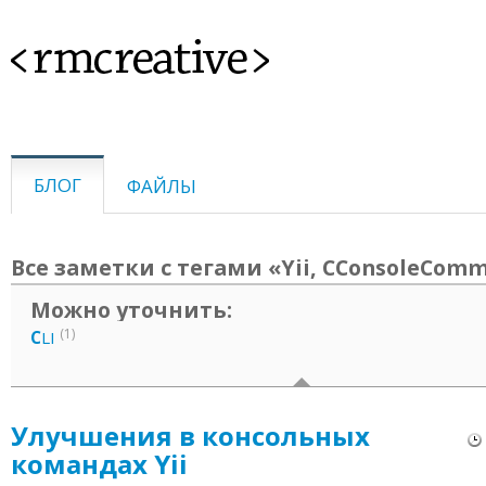
<rmcreative>
БЛОГ
ФАЙЛЫ
Все заметки с тегами «Yii, CConsoleCom
Можно уточнить:
(1)
C
LI
Улучшения в консольных
командах Yii