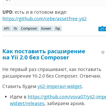
UPD
: есть и в готовом виде:
https://github.com/cebe/assetfree-yii2
API
Yii
Composer
bower
fxp
25 
Как поставить расширение
на Yii 2.0 без Composer
Не первый раз спрашивают, как поставить
расширение Yii 2.0 без Composer. Отвечаю.
Ставить будем
yii2-imperavi-widget
.
Идём в
https://github.com/vova07/yii2-impe
widget/releases
, забираем архив.