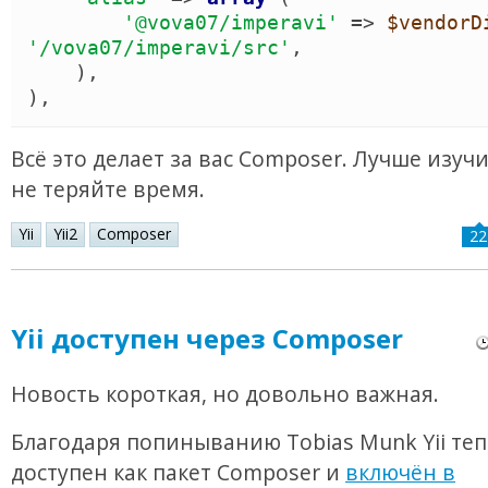
'
@vova07/imperavi
'
 => 
$vendorD
'
/vova07/imperavi/src
'
,

)
)
,
Всё это делает за вас Composer. Лучше изучи
не теряйте время.
Yii
Yii2
Composer
22
Yii доступен через Composer
Новость короткая, но довольно важная.
Благодаря попиныванию Tobias Munk Yii те
доступен как пакет Composer и
включён в