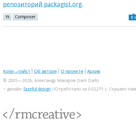
репозиторий packagist.org
.
Yii
Composer
8 
Копи→пэйст
Об авторе
О проекте
Архив
© 2005—2026, Александр Макаров (Sam Dark)
~ дизайн:
fazeful design
//Отработало за 0.02271 с. Скушано па
<rmcreative/>