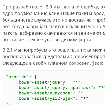
При разработке Yii 2.0 мы сделали ошибку, 
ядро по умолчанию клиентские пакеты вроде
большинстве случаев это не доставляет про
вот когда разрабатывается исключительно AP
пакеты всё-равно скачиваются и занимают м
возникает некое чувство дискомфорта.
В 2.1 мы попробуем это решить, а пока мож
воспользоваться средствами Composer про
следующее в своём главном
:
composer.json
"
provide
"
: 
{
"
bower-asset/jquery
"
: 
"
*
"
,

"
bower-asset/jquery.inputmask
"
: 
"
*
"
bower-asset/punycode
"
: 
"
*
"
,

"
bower-asset/yii2-pjax
"
: 
"
*
"
}
,