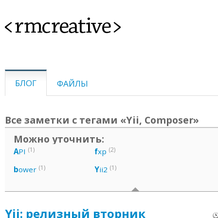
<rmcreative>
БЛОГ
ФАЙЛЫ
Все заметки с тегами «Yii, Composer»
Можно уточнить:
(1)
(2)
A
PI
f
xp
(1)
(1)
b
ower
Y
ii2
Yii: релизный вторник