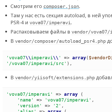
Смотрим его
.
composer.json
Там у нас есть секция autoload, в ней у
PSR-4 и
.
vova07/imperavi
Распаковываем файлы в
vendor/vova07/
В
до
vendor/composer/autoload_psr4.php
'
vova07
\\
imperavi
\\
'
 => 
array
(
$vendorD
'
/vova07/imperavi/src
'
)
,
В
добав
vendor/yiisoft/extensions.php
'
vova07/imperavi
'
 => 
array
(
'
name
'
 => 
'
vova07/imperavi
'
,

'
version
'
 => 
'
2
'
,

'
alias
'
 => 
array
(