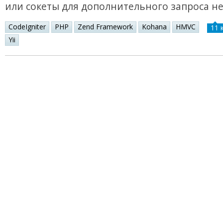
или сокеты для дополнительного запроса не
CodeIgniter
PHP
Zend Framework
Kohana
HMVC
11 
Yii