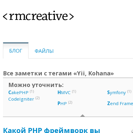
<rmcreative>
БЛОГ
ФАЙЛЫ
Все заметки с тегами «Yii, Kohana»
Можно уточнить:
(1)
(1)
(1)
C
akePHP
H
MVC
S
ymfony
(2)
CodeIgniter
(2)
P
HP
Z
end Fram
Какой PHP фреймворк вы