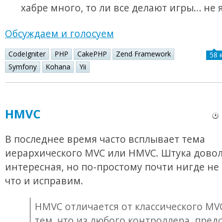
хабре много, то ли все делают игры… не 
Обсуждаем и голосуем
CodeIgniter
PHP
CakePHP
Zend Framework
58 
Symfony
Kohana
Yii
HMVC
В последнее время часто всплывает тема
иерархического MVC или HMVC. Штука дово
интересная, но по-простому почти нигде не
что и исправим.
HMVC отличается от классического M
тем, что из любого контроллера, пред