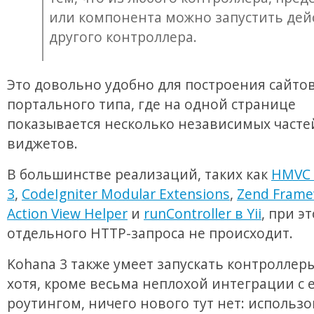
или компонента можно запустить дей
другого контроллера.
Это довольно удобно для построения сайто
портального типа, где на одной странице
показывается несколько независимых частей
виджетов.
В большинстве реализаций, таких как
HMVC 
3
,
CodeIgniter Modular Extensions
,
Zend Fram
Action View Helper
и
runController в Yii
, при э
отдельного HTTP-запроса не происходит.
Kohana 3 также умеет запускать контроллер
хотя, кроме весьма неплохой интеграции с 
роутингом, ничего нового тут нет: использ