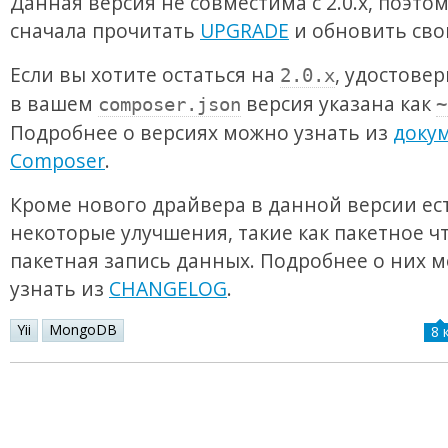
Данная версия не совместима с 2.0.x, поэтом
сначала прочитать
UPGRADE
и обновить сво
Если вы хотите остаться на
, удостовер
2.0.x
в вашем
версия указана как
composer.json
~
Подробнее о версиях можно узнать из
доку
Composer
.
Кроме нового драйвера в данной версии ес
некоторые улучшения, такие как пакетное ч
пакетная запись данных. Подробнее о них 
узнать из
CHANGELOG
.
Yii
MongoDB
8 