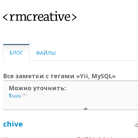
<rmcreative>
БЛОГ
ФАЙЛЫ
Все заметки с тегами «Yii, MySQL»
Можно уточнить:
(1)
T
ools
chive