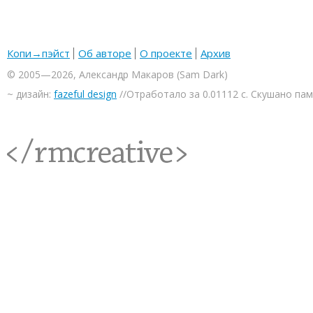
Копи→пэйст
Об авторе
О проекте
Архив
© 2005—2026, Александр Макаров (Sam Dark)
~ дизайн:
fazeful design
//Отработало за 0.01112 с. Скушано па
<rmcreative/>