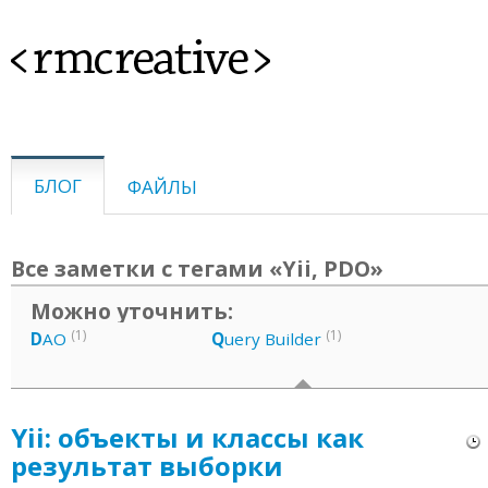
<rmcreative>
БЛОГ
ФАЙЛЫ
Все заметки с тегами «Yii, PDO»
Можно уточнить:
(1)
(1)
D
AO
Q
uery Builder
Yii: объекты и классы как
результат выборки