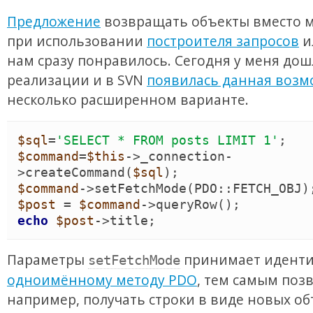
Предложение
возвращать объекты вместо 
при использовании
построителя запросов
и
нам сразу понравилось. Сегодня у меня дош
реализации и в SVN
появилась данная возм
несколько расширенном варианте.
$sql
=
'
SELECT * FROM posts LIMIT 1
'
$command
=
$this
->
_connection
-
>
createCommand
(
$sql
)
$command
->
setFetchMode
(
PDO
::
FETCH_OBJ
)
$post
 = 
$command
->
queryRow
(
)
echo
$post
->
title
;
Параметры
принимает идент
setFetchMode
одноимённому методу PDO
, тем самым позв
например, получать строки в виде новых об