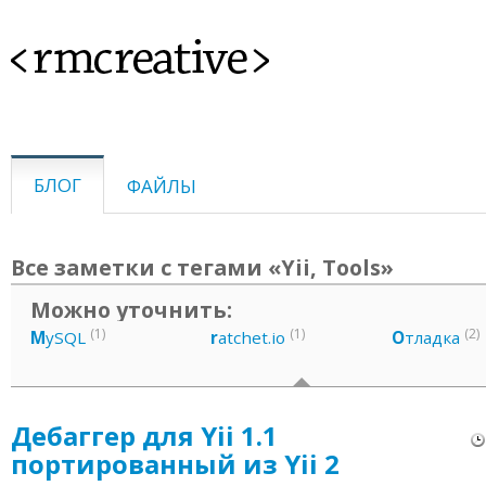
<rmcreative>
БЛОГ
ФАЙЛЫ
Все заметки с тегами «Yii, Tools»
Можно уточнить:
(1)
(1)
(2)
M
ySQL
r
atchet.io
О
тладка
Дебаггер для Yii 1.1
портированный из Yii 2