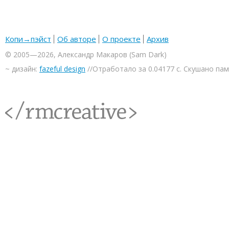
Копи→пэйст
Об авторе
О проекте
Архив
© 2005—2026, Александр Макаров (Sam Dark)
~ дизайн:
fazeful design
//Отработало за 0.04177 с. Скушано па
<rmcreative/>