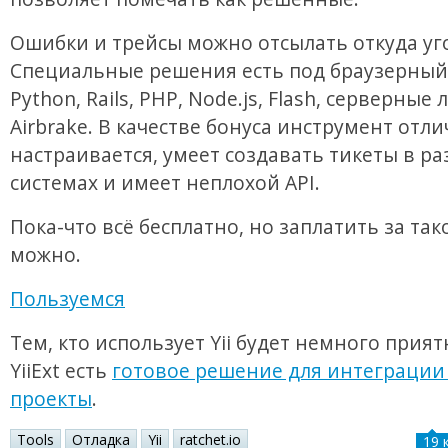
Ошибки и трейсы можно отсылать откуда уг
Специальные решения есть под браузерный J
Python, Rails, PHP, Node.js, Flash, серверные 
Airbrake. В качестве бонуса инструмент отл
настраивается, умеет создавать тикеты в р
системах и имеет неплохой API.
Пока-что всё бесплатно, но заплатить за та
можно.
Пользуемся
Тем, кто использует Yii будет немного прият
YiiExt есть
готовое решение для интеграции
проекты
.
Tools
Отладка
Yii
ratchet.io
19 