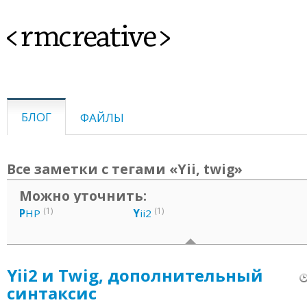
<rmcreative>
БЛОГ
ФАЙЛЫ
Все заметки с тегами «Yii, twig»
Можно уточнить:
(1)
(1)
P
HP
Y
ii2
Yii2 и Twig, дополнительный
синтаксис