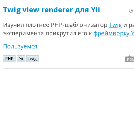
Twig view renderer для Yii
Изучил плотнее PHP-шаблонизатор
Twig
и р
эксперимента прикрутил его к
фреймворку Y
Пользуемся
PHP
Yii
twig
Ко