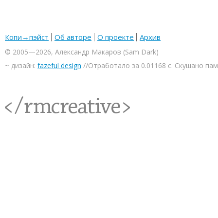
Копи→пэйст
Об авторе
О проекте
Архив
© 2005—2026, Александр Макаров (Sam Dark)
~ дизайн:
fazeful design
//Отработало за 0.01168 с. Скушано па
<rmcreative/>