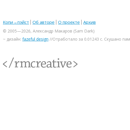
Копи→пэйст
Об авторе
О проекте
Архив
© 2005—2026, Александр Макаров (Sam Dark)
~ дизайн:
fazeful design
//Отработало за 0.01243 с. Скушано па
<rmcreative/>