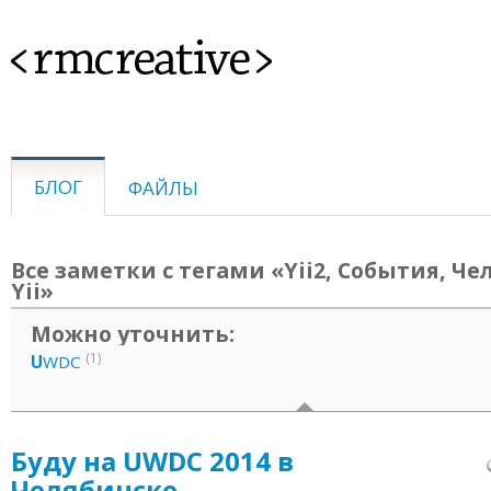
<rmcreative>
БЛОГ
ФАЙЛЫ
Все заметки с тегами «Yii2, События, Че
Yii»
Можно уточнить:
(1)
U
WDC
Буду на UWDC 2014 в
Челябинске