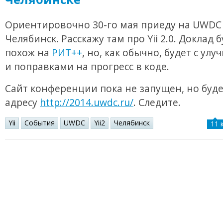
Ориентировочно 30-го мая приеду на UWDC
Челябинск. Расскажу там про Yii 2.0. Доклад 
похож на
РИТ++
, но, как обычно, будет с ул
и поправками на прогресс в коде.
Сайт конференции пока не запущен, но буде
адресу
http://2014.uwdc.ru/
. Следите.
Yii
События
UWDC
Yii2
Челябинск
11 