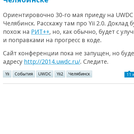
Ориентировочно 30-го мая приеду на UWDC
Челябинск. Расскажу там про Yii 2.0. Доклад 
похож на
РИТ++
, но, как обычно, будет с ул
и поправками на прогресс в коде.
Сайт конференции пока не запущен, но буде
адресу
http://2014.uwdc.ru/
. Следите.
Yii
События
UWDC
Yii2
Челябинск
11 