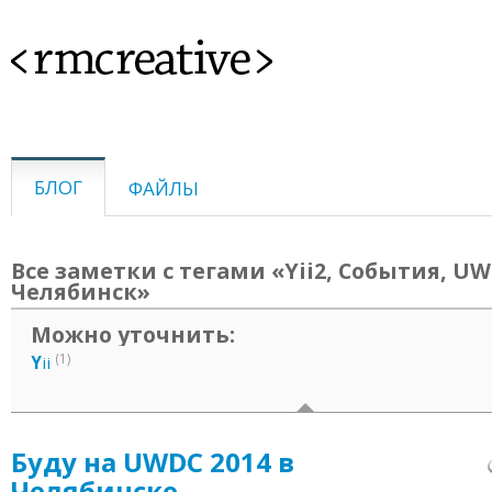
<rmcreative>
БЛОГ
ФАЙЛЫ
Все заметки с тегами «Yii2, События, UW
Челябинск»
Можно уточнить:
(1)
Y
ii
Буду на UWDC 2014 в
Челябинске