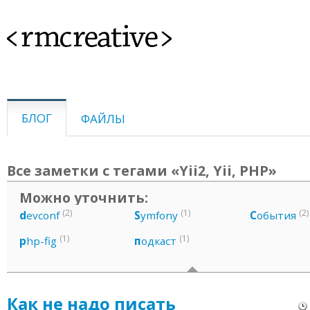
<rmcreative>
БЛОГ
ФАЙЛЫ
Все заметки с тегами «Yii2, Yii, PHP»
Можно уточнить:
(2)
(1)
(2)
d
evconf
S
ymfony
С
обытия
(1)
(1)
p
hp-fig
п
одкаст
Как не надо писать