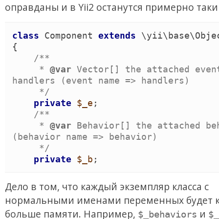
оправданы и в Yii2 останутся примерно таки
class
Component
extends
 \
yii
\
base
\
Obje
{
/*
*

     *
 @var 
Vector[] the attached event
handlers (event name => handlers)

*/
private
$_e
;

/*
*

     *
 @var 
Behavior[] the attached beh
(behavior name => behavior)

*/
private
$_b
;
Дело в том, что каждый экземпляр класса с
нормальными именами переменных будет 
больше памяти. Например,
и
$_behaviors
$_