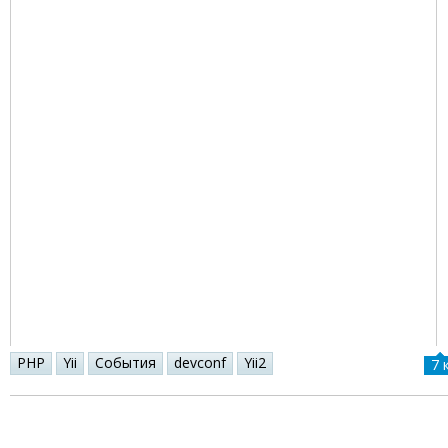
PHP
Yii
События
devconf
Yii2
7 