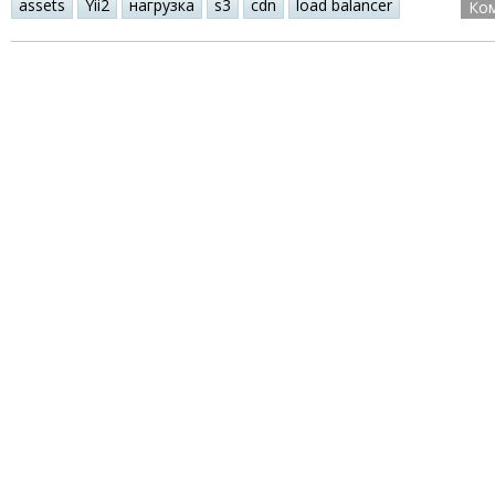
assets
Yii2
нагрузка
s3
cdn
load balancer
Ко