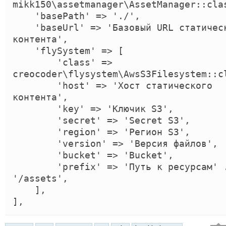
mikk150\assetmanager\AssetManager::clas
    'basePath' => './',

    'baseUrl' => 'Базовый URL статического 
контента',

    'flySystem' => [

        'class' => 
creocoder\flysystem\AwsS3Filesystem::cl
        'host' => 'Хост статического 
контента',

        'key' => 'Ключик S3',

        'secret' => 'Secret S3',

        'region' => 'Регион S3',

        'version' => 'Версия файлов',

        'bucket' => 'Bucket',

        'prefix' => 'Путь к ресурсам' . 
'/assets',

    ],

],