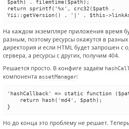
$path) . filemtime($path);

return sprintf('%x', crc32($path . 
Yii::getVersion() . '|' . $this->linkA
На каждом экземпляре приложения время б
разным, поэтому ресурсы окажутся в разных
директория и если HTML будет запрошен с 
сервера, а ресурсы с других, получим 404.
Решается просто. В конфиге задаём
hashCal
компонента
:
assetManager
'hashCallback' => static function ($pat
    return hash('md4', $path);

}
Но до конца это проблему не решает. Тепер