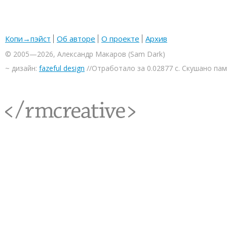
Копи→пэйст
Об авторе
О проекте
Архив
© 2005—2026, Александр Макаров (Sam Dark)
~ дизайн:
fazeful design
//Отработало за 0.02877 с. Скушано па
<rmcreative/>