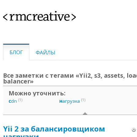
<rmcreative>
БЛОГ
ФАЙЛЫ
Все заметки с тегами «Yii2, s3, assets, loa
balancer»
Можно уточнить:
(1)
(1)
c
dn
н
агрузка
Yii 2 за балансировщиком
нагрузки