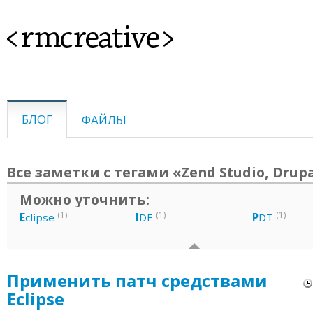
<rmcreative>
БЛОГ
ФАЙЛЫ
Все заметки с тегами «Zend Studio, Drup
Можно уточнить:
(1)
(1)
(1)
E
clipse
I
DE
P
DT
Применить патч средствами
Eclipse