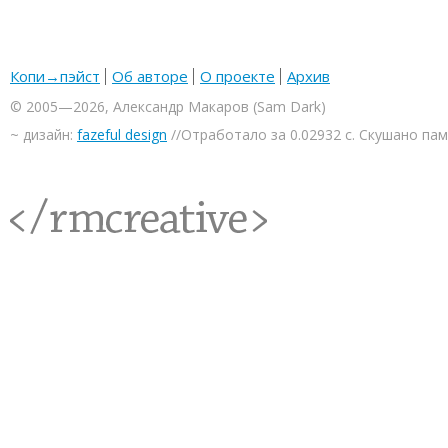
Копи→пэйст
Об авторе
О проекте
Архив
© 2005—2026, Александр Макаров (Sam Dark)
~ дизайн:
fazeful design
//Отработало за 0.02932 с. Скушано па
<rmcreative/>