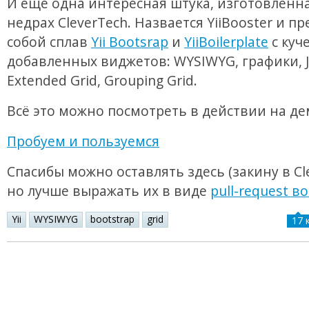
И ещё одна интересная штука, изготовленна
недрах CleverTech. Назвается YiiBooster и п
собой сплав
Yii Bootsrap
и
YiiBoilerplate
с куч
добавленных виджетов: WYSIWYG, графики, J
Extended Grid, Grouping Grid.
Всё это можно посмотреть в действии на де
Пробуем и пользуемся
Спасибы можно оставлять здесь (закину в Cle
но лучше выражать их в виде
pull-request в
Yii
WYSIWYG
bootstrap
grid
17 