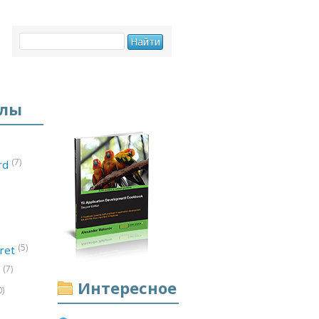
елы
(7)
ord
(5)
ret
(7)
d
Интересное
0)