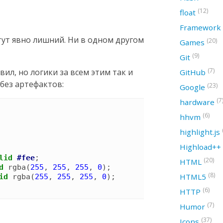
(12)
float
Framework
тут явно лишний. Ни в одном другом
(20)
Games
(9)
Git
(7)
л, но логики за всем этим так и
GitHub
 без артефактов:
(23)
Google
(7
hardware
(6)
hhvm
highlight.js
Highload++
lid
#fee
;

(20)
HTML
d
rgba
(
255
, 
255
, 
255
, 
0
)
;

(8)
HTML5
id
rgba
(
255
, 
255
, 
255
, 
0
)
(6)
HTTP
(7)
Humor
(37)
Icons