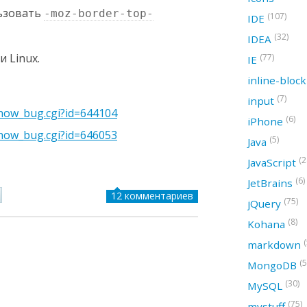
льзовать
-moz-border-top-
(107)
IDE
(32)
IDEA
 Linux.
(77)
IE
inline-bloc
(7)
input
/show_bug.cgi?id=644104
(6)
iPhone
/show_bug.cgi?id=646053
(5)
Java
(2
JavaScript
(6)
JetBrains
12 комментариев
(75)
jQuery
(8)
Kohana
(
markdown
(5
MongoDB
(30)
MySQL
(75)
mystuff