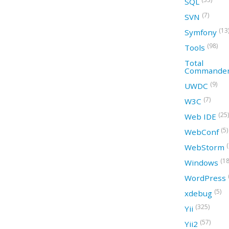
SQL
(7)
SVN
(13
Symfony
(98)
Tools
Total
Commande
(9)
UWDC
(7)
W3C
(25)
Web IDE
(5)
WebConf
WebStorm
(18
Windows
WordPress
(5)
xdebug
(325)
Yii
(57)
Yii2