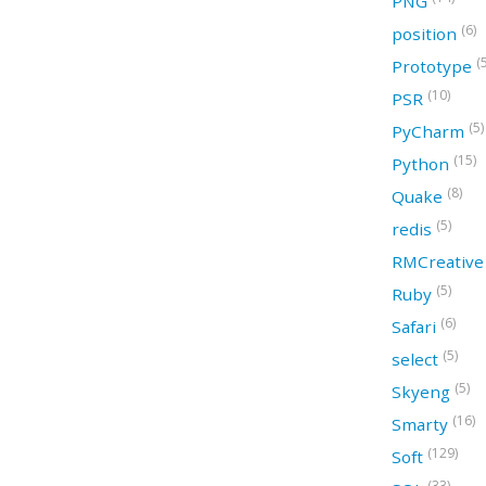
PNG
(6)
position
(
Prototype
(10)
PSR
(5)
PyCharm
(15)
Python
(8)
Quake
(5)
redis
RMCreativ
(5)
Ruby
(6)
Safari
(5)
select
(5)
Skyeng
(16)
Smarty
(129)
Soft
(33)