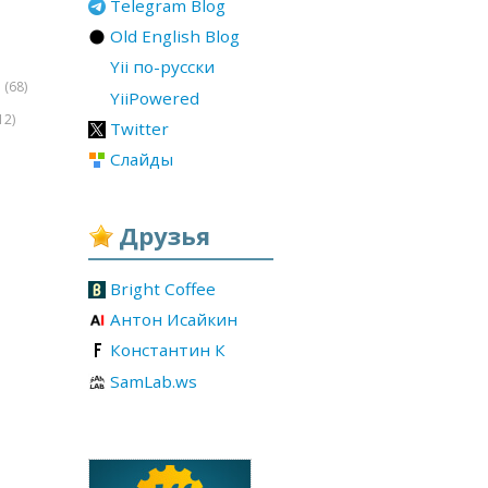
Telegram Blog
Old English Blog
Yii по-русски
(68)
r
YiiPowered
12)
Twitter
Слайды
Друзья
Bright Coffee
Антон Исайкин
Константин К
SamLab.ws