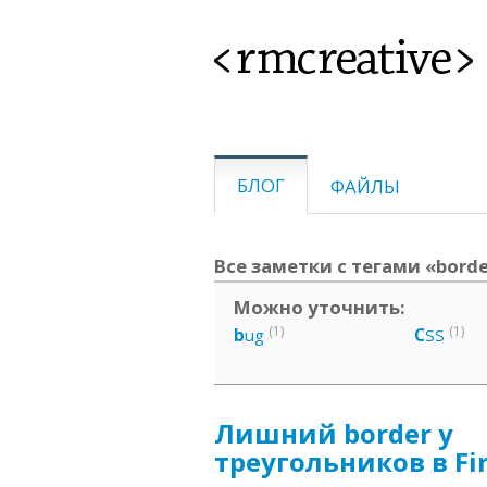
<rmcreative>
БЛОГ
ФАЙЛЫ
Все заметки с тегами «border
Можно уточнить:
(1)
(1)
b
ug
C
SS
Лишний border у
треугольников в Fi