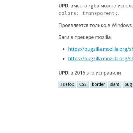
UPD
: вместо rgba можно испо
.
colors: transparent;
Проявляется только в Windows и
Баги в трекере mozilla:
https://bugzilla.mozilla.org
https://bugzilla.mozilla.org
UPD
: в 2016 это исправили.
Firefox
CSS
border
slant
bug