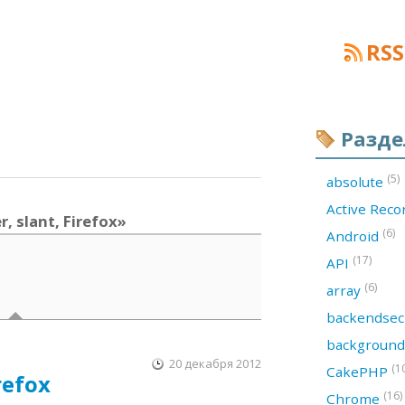
RSS
Разд
(5)
absolute
Active Rec
, slant, Firefox»
(6)
Android
(17)
API
(6)
array
backendsec
backgroun
20 декабря 2012
(1
CakePHP
refox
(16)
Chrome