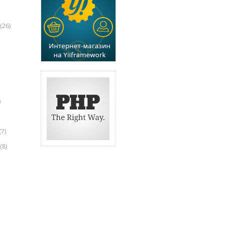
(26)
)
(7)
(8)