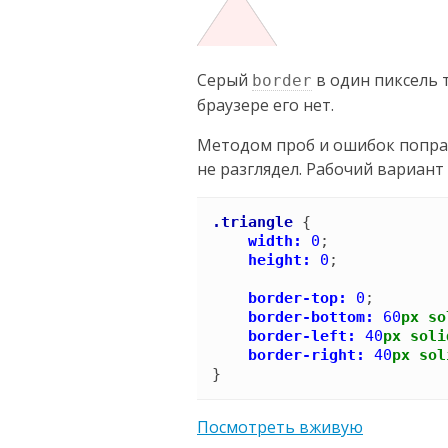
Серый
в один пиксель 
border
браузере его нет.
Методом проб и ошибок поправи
не разглядел. Рабочий вариант
.triangle
{
width:
0
;

height:
0
;

border-top:
0
;

border-bottom:
60
px
so
border-left:
40
px
soli
border-right:
40
px
sol
}
Посмотреть вживую