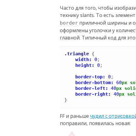
Часто для того, чтобы изобраз
технику slants. То есть элемент
приличной ширины и од
border
оформлены уголочки у количес
главной. Типичный код для это
.triangle
{
width:
0
;

height:
0
;

border-top:
0
;

border-bottom:
60
px
so
border-left:
40
px
soli
border-right:
40
px
sol
}
FF и раньше
чудил с отрисовко
поправили, появилась новая: