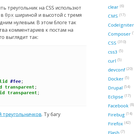
(6)
clear
ить треугольник на CSS использют
 в
шириной и высотой c тремя
(17)
0px
CMS
ним нулевым. В этом блоге так
CodeIgnite
тва комментариев к постам на
(
Composer
го выглядит так:
(310)
CSS
(5)
css3
(5)
curl
(20)
devconf
(5)
Docker
lid
#fee
;

(54)
d
transparent
;

Drupal
id
transparent
(17)
Eclipse
(8)
Facebook
(14)
й треугольничков
. Ту багу
Firebug
(42)
Firefox
(7)
Flash