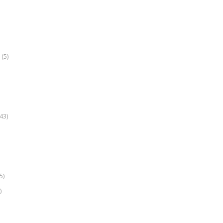
(5)
k
43)
5)
)