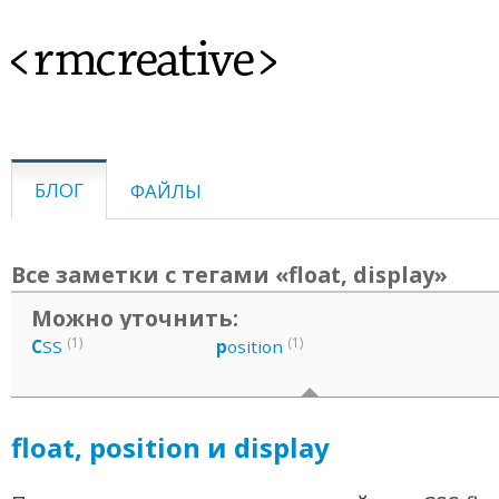
<rmcreative>
БЛОГ
ФАЙЛЫ
Все заметки с тегами «float, display»
Можно уточнить:
(1)
(1)
C
SS
p
osition
float, position и display