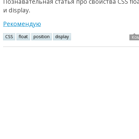
Познавательная статья про свойства CSS float
и display.
Рекомендую
CSS
float
position
display
Ко